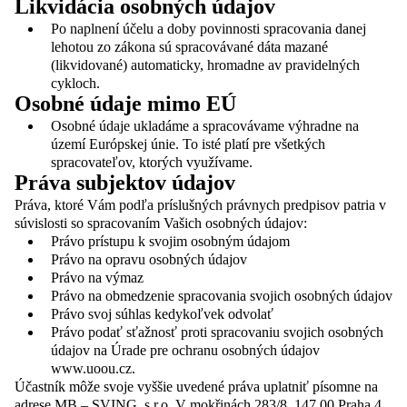
Likvidácia osobných údajov
Po naplnení účelu a doby povinnosti spracovania danej
lehotou zo zákona sú spracovávané dáta mazané
(likvidované) automaticky, hromadne av pravidelných
cykloch.
Osobné údaje mimo EÚ
Osobné údaje ukladáme a spracovávame výhradne na
území Európskej únie. To isté platí pre všetkých
spracovateľov, ktorých využívame.
Práva subjektov údajov
Práva, ktoré Vám podľa príslušných právnych predpisov patria v
súvislosti so spracovaním Vašich osobných údajov:
Právo prístupu k svojim osobným údajom
Právo na opravu osobných údajov
Právo na výmaz
Právo na obmedzenie spracovania svojich osobných údajov
Právo svoj súhlas kedykoľvek odvolať
Právo podať sťažnosť proti spracovaniu svojich osobných
údajov na Úrade pre ochranu osobných údajov
www.uoou.cz.
Účastník môže svoje vyššie uvedené práva uplatniť písomne na
adrese MB – SVING, s.r.o, V mokřinách 283/8, 147 00 Praha 4