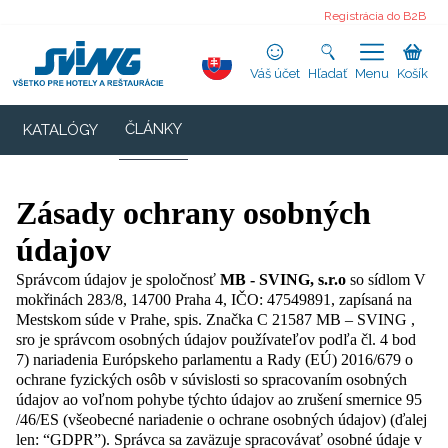
Registrácia do B2B
Váš účet
Hľadať
Menu
Košík
ČLÁNKY
KATALÓGY
Zásady ochrany osobných
údajov
Správcom údajov je spoločnosť
MB - SVING, s.r.o
so sídlom V
mokřinách 283/8, 14700 Praha 4, IČO: 47549891, zapísaná na
Mestskom súde v Prahe, spis. Značka C 21587 MB – SVING ,
sro je správcom osobných údajov používateľov podľa čl. 4 bod
7) nariadenia Európskeho parlamentu a Rady (EÚ) 2016/679 o
ochrane fyzických osôb v súvislosti so spracovaním osobných
údajov ao voľnom pohybe týchto údajov ao zrušení smernice 95
/46/ES (všeobecné nariadenie o ochrane osobných údajov) (ďalej
len: “GDPR”). Správca sa zaväzuje spracovávať osobné údaje v