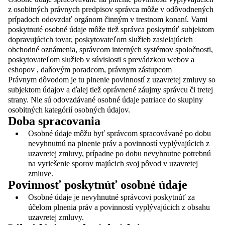
z osobitných právnych predpisov správca môže v odôvodnených
prípadoch odovzdať orgánom činným v trestnom konaní. Vami
poskytnuté osobné údaje môže tiež správca poskytnúť subjektom
dopravujúcich tovar, poskytovateľom služieb zasielajúcich
obchodné oznámenia, správcom interných systémov spoločnosti,
poskytovateľom služieb v súvislosti s prevádzkou webov a
eshopov , daňovým poradcom, právnym zástupcom
Právnym dôvodom je tu plnenie povinností z uzavretej zmluvy so
subjektom údajov a ďalej tiež oprávnené záujmy správcu či tretej
strany. Nie sú odovzdávané osobné údaje patriace do skupiny
osobitných kategórií osobných údajov.
Doba spracovania
Osobné údaje môžu byť správcom spracovávané po dobu
nevyhnutnú na plnenie práv a povinností vyplývajúcich z
uzavretej zmluvy, prípadne po dobu nevyhnutne potrebnú
na vyriešenie sporov majúcich svoj pôvod v uzavretej
zmluve.
Povinnosť poskytnúť osobné údaje
Osobné údaje je nevyhnutné správcovi poskytnúť za
účelom plnenia práv a povinností vyplývajúcich z obsahu
uzavretej zmluvy.