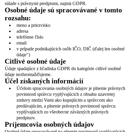
súlade s právnymi predpismi, najmä GDPR.
Osobné údaje sú spracovávané v tomto
rozsahu:
meno a priezvisko
adresa
telefónne číslo
email
v prípade podnikajúcich osôb IČO, DIČ (ďalej len osobné
údaje")
Citlivé osobné údaje
Údaje spadajúce z hľadiska GDPR do kategórie citlivé osobné
údaje nezhromažďujeme.
Účel získaných informácií
Účelom spracovania osobných údajov je plnenie právnych
povinností správcu vyplývajúcich z obsahu uzavretej
zmluvy medzi Vami ako kupujúcim a správcom ako
predávajúcim, a plnenie právnych povinností správcu
vyplývajúcich zo všeobecne záväzných právnych
predpisov.
Príjemcovia osobných údajov
Osobné údaje spracovávané na plnenie povinností vyplývajúcich