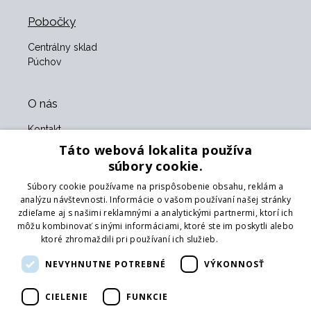
Pobočky
Centrálny sklad
Púchov
O nás
Kontakt
O nás
Táto webová lokalita používa
Obchodné podmienky
súbory cookie.
GDPR
Súbory cookie používame na prispôsobenie obsahu, reklám a
Naši partneri
analýzu návštevnosti. Informácie o vašom používaní našej stránky
zdieľame aj s našimi reklamnými a analytickými partnermi, ktorí ich
Formulár na vrátenie tovaru
môžu kombinovať s inými informáciami, ktoré ste im poskytli alebo
Vrátenie tovaru
ktoré zhromaždili pri používaní ich služieb.
Prečítať viac
Doprava
NEVYHNUTNE POTREBNÉ
VÝKONNOSŤ
Sledujte nás
CIELENIE
FUNKCIE