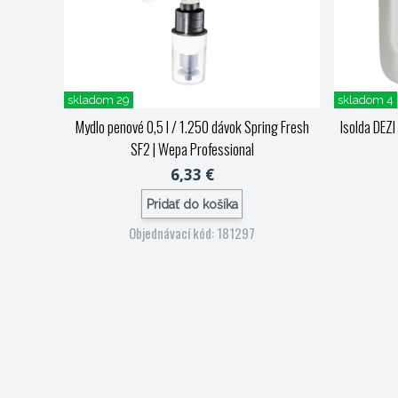
skladom 29
skladom 4
Mydlo penové 0,5 l / 1.250 dávok Spring Fresh
Isolda DEZI
SF2
| Wepa Professional
6,33 €
Pridať do košíka
Objednávací kód: 181297