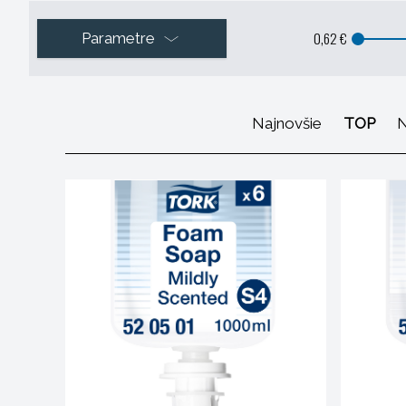
0,62 €
Parametre
Najnovšie
TOP
N