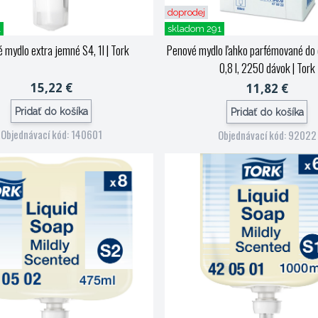
doprodej
1
skladom 291
 mydlo extra jemné S4, 1l
| Tork
Penové mydlo ľahko parfémované do
0,8 l, 2250 dávok
| Tork
15,22 €
11,82 €
Pridať do košíka
Pridať do košíka
Objednávací kód: 140601
Objednávací kód: 92022