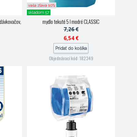
vaša zľava 10%
skladom 57
 dávkovačov,
mydlo tekuté 5 l modré CLASSIC
7,26 €
6,54 €
Pridať do košíka
Objednávací kód: 182349