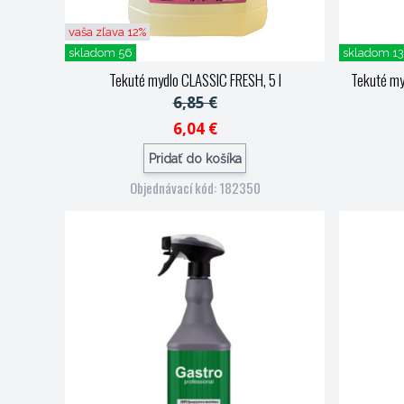
vaša zľava 12%
skladom 56
skladom 1
Tekuté mydlo CLASSIC FRESH, 5 l
Tekuté my
6,85 €
6,04 €
Pridať do košíka
Objednávací kód: 182350