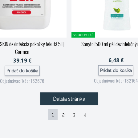
skladom 12
 SKIN dezinfekcia pokožky tekutá 5 l
|
Sanytol 500 ml gél dezinfekčný 
Cormen
6,48 €
39,19 €
Pridať do košíka
Pridať do košíka
Objednávací kód: 182164
Objednávací kód: 162676
Ďalšia stránka
1
2
3
4