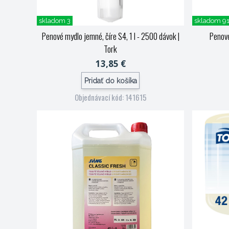
skladom 3
skladom 9
Penové mydlo jemné, číre S4, 1 l - 2500 dávok
|
Penové
Tork
13,85 €
Pridať do košíka
Objednávací kód: 141615