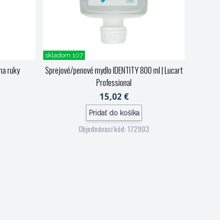
skladom 107
na ruky
Sprejové/penové mydlo IDENTITY 800 ml
| Lucart
Professional
15,02 €
Pridať do košíka
Objednávací kód: 172903