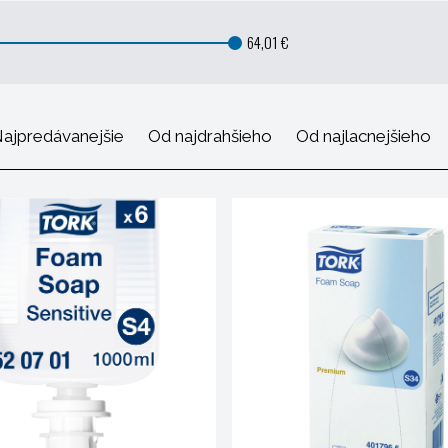
64,01 €
ajpredávanejšie
Od najdrahšieho
Od najlacnejšieho