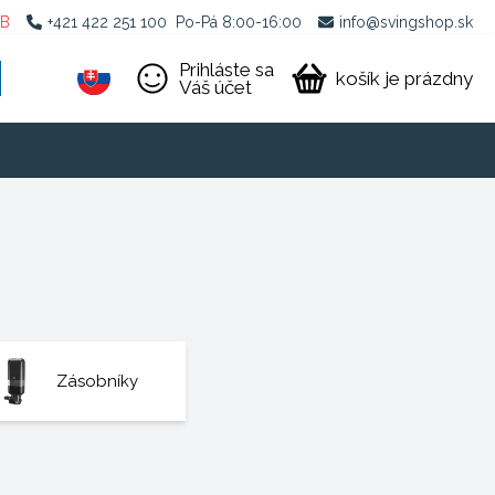
2B
+421 422 251 100
Po-Pá 8:00-16:00
info@svingshop.sk
Prihláste sa
košík je prázdny
Váš účet
Zásobníky