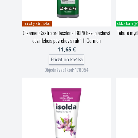
na objednávku
skladom 3
Cleamen Gastro professional BDPR bezoplachová
Tekuté mydl
dezinfekcia povrchov a rúk 1 l
| Cormen
11,65 €
Pridať do košíka
Objednávací kód: 178054