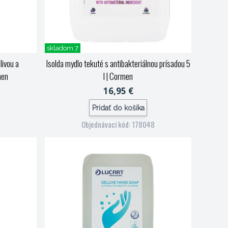
skladom 7
livou a
Isolda mydlo tekuté s antibakteriálnou prísadou 5
men
l
| Cormen
16,95 €
Pridať do košíka
Objednávací kód: 178048