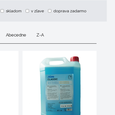
skladom
v zľave
doprava zadarmo
Abecedne
Z-A