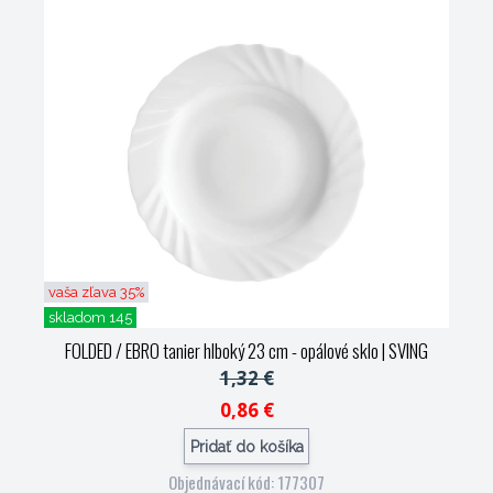
vaša zľava 35%
skladom 145
FOLDED / EBRO tanier hlboký 23 cm - opálové sklo
| SVING
1,32 €
0,86 €
Pridať do košíka
Objednávací kód: 177307