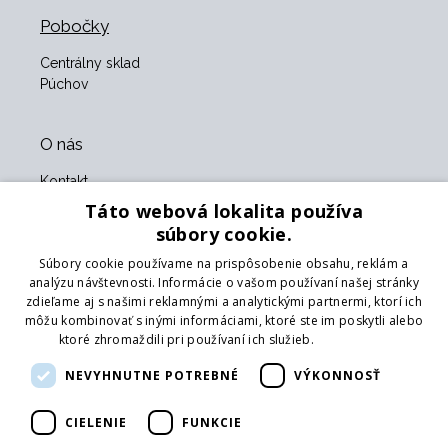
Pobočky
Centrálny sklad
Púchov
O nás
Kontakt
O nás
Táto webová lokalita používa
Obchodné podmienky
súbory cookie.
GDPR
Súbory cookie používame na prispôsobenie obsahu, reklám a
Naši partneri
analýzu návštevnosti. Informácie o vašom používaní našej stránky
zdieľame aj s našimi reklamnými a analytickými partnermi, ktorí ich
Formulár na vrátenie tovaru
môžu kombinovať s inými informáciami, ktoré ste im poskytli alebo
Vrátenie tovaru
ktoré zhromaždili pri používaní ich služieb.
Prečítať viac
Doprava
NEVYHNUTNE POTREBNÉ
VÝKONNOSŤ
Sledujte nás
CIELENIE
FUNKCIE
Web