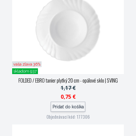
vaša zľava 36%
skladom 937
FOLDED / EBRO tanier plytký 20 cm - opálové sklo
| SVING
1,17 €
0,75 €
Pridať do košíka
Objednávací kód: 177306