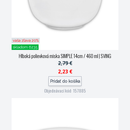
vaša zľava 20%
skladom 6235
Hlboká polievková miska SIMPLE 14cm / 460 ml
| SVING
2,79 €
2,23 €
Pridať do košíka
Objednávací kód: 157885