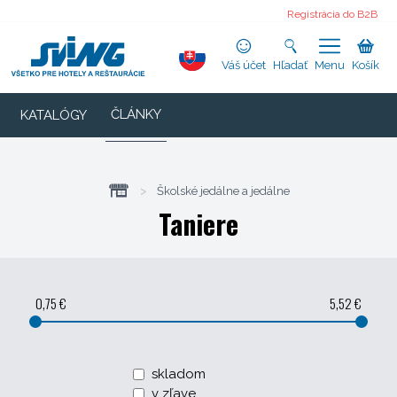
Registrácia do B2B
Váš účet
Hľadať
Menu
Košík
ČLÁNKY
KATALÓGY
>
Školské jedálne a jedálne
Taniere
0,75 €
5,52 €
skladom
v zľave