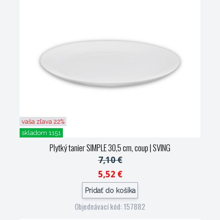
vaša zľava 22%
skladom 1151
Plytký tanier SIMPLE 30,5 cm, coup
| SVING
7,10 €
5,52 €
Pridať do košíka
Objednávací kód: 157882