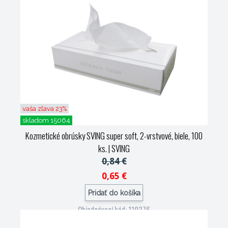
vaša zľava 23%
skladom 15064
Kozmetické obrúsky SVING super soft, 2-vrstvové, biele, 100
ks.
| SVING
0,84 €
0,65 €
Pridať do košíka
Objednávací kód: 119376