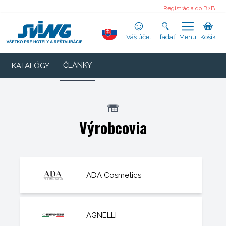
Registrácia do B2B
Váš účet
Hľadať
Menu
Košík
ČLÁNKY
KATALÓGY
Výrobcovia
ADA Cosmetics
AGNELLI