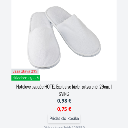
vaša zľava 23%
skladom 29228
Hotelové papuče HOTEL Exclusive biele, zatvorené, 29cm.
|
SVING
0,98 €
0,75 €
Pridať do košíka
Objednávací kód: 120250