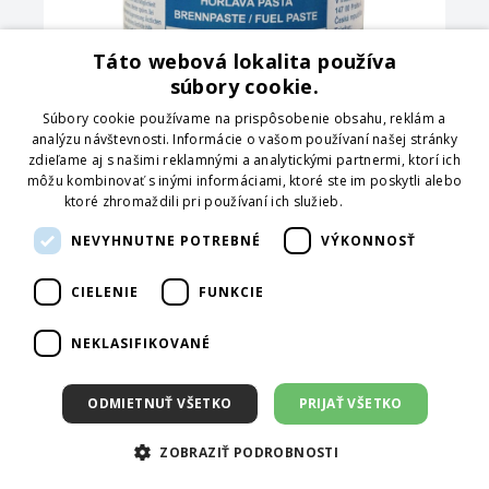
Táto webová lokalita používa
súbory cookie.
Súbory cookie používame na prispôsobenie obsahu, reklám a
analýzu návštevnosti. Informácie o vašom používaní našej stránky
skladom 9864
zdieľame aj s našimi reklamnými a analytickými partnermi, ktorí ich
Horľavá pasta v plechovke 200 g
| SVING
môžu kombinovať s inými informáciami, ktoré ste im poskytli alebo
ktoré zhromaždili pri používaní ich služieb.
Prečítať viac
1,22 €
NEVYHNUTNE POTREBNÉ
VÝKONNOSŤ
Pridať do košíka
CIELENIE
FUNKCIE
Objednávací kód: 165094
NEKLASIFIKOVANÉ
Ďalšia stránka
ODMIETNUŤ VŠETKO
PRIJAŤ VŠETKO
1
2
3
4
5
6
...
241
ZOBRAZIŤ PODROBNOSTI