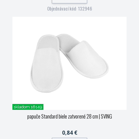
Objednávací kód: 132946
skladom 16149
papuče Standard biele zatvorené 28 cm
| SVING
0,84 €