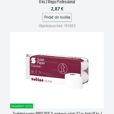
8 ks
| Wepa Professional
2,87 €
Pridať do košíka
Objednávací kód: 145069
skladom 1275
Toaletný papier PRESTIGE 3-vrstvový, návin 27 m, biely/8 ks.
|