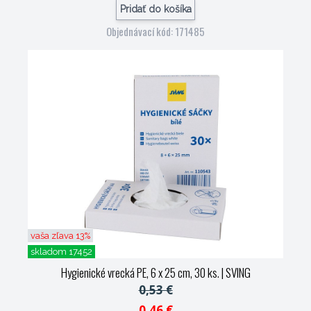
Pridať do košíka
Objednávací kód: 171485
vaša zľava 13%
skladom 17452
Hygienické vrecká PE, 6 x 25 cm, 30 ks.
| SVING
0,53 €
0,46 €