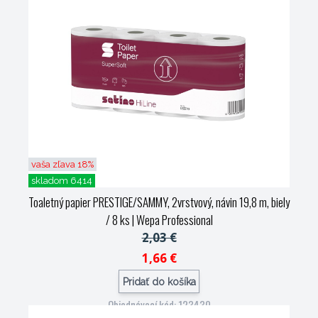
vaša zľava 18%
skladom 6414
Toaletný papier PRESTIGE/SAMMY, 2vrstvový, návin 19,8 m, biely
/ 8 ks
| Wepa Professional
2,03 €
1,66 €
Pridať do košíka
Objednávací kód: 123430