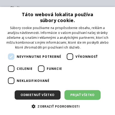
Služby
Táto webová lokalita používa
Katalóg
súbory cookie.
Pobočky
Súbory cookie používame na prispôsobenie obsahu, reklám a
Showroom
analýzu návštevnosti. Informácie o vašom používaní našej stránky
Logovanie
zdieľame aj s našimi reklamnými a analytickými partnermi, ktorí ich
Poradenstvo
môžu kombinovať s inými informáciami, ktoré ste im poskytli alebo
ktoré zhromaždili pri používaní ich služieb.
Prečítať viac
Platobné metódy
NEVYHNUTNE POTREBNÉ
VÝKONNOSŤ
Karta
CIELENIE
FUNKCIE
Platba vopred na účet
platenie v hotovosti
NEKLASIFIKOVANÉ
Pobočky
ODMIETNUŤ VŠETKO
PRIJAŤ VŠETKO
Centrálny sklad
Púchov
ZOBRAZIŤ PODROBNOSTI