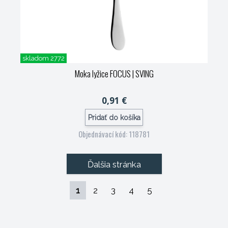
skladom 2772
Moka lyžice FOCUS
| SVING
0,91 €
Pridať do košíka
Objednávací kód: 118781
Ďalšia stránka
1
2
3
4
5