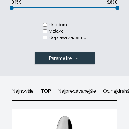
0,15 €
9,89 €
skladom
v zľave
doprava zadarmo
Parametre
Najnovšie
TOP
Najpredávanejšie
Od najdrah