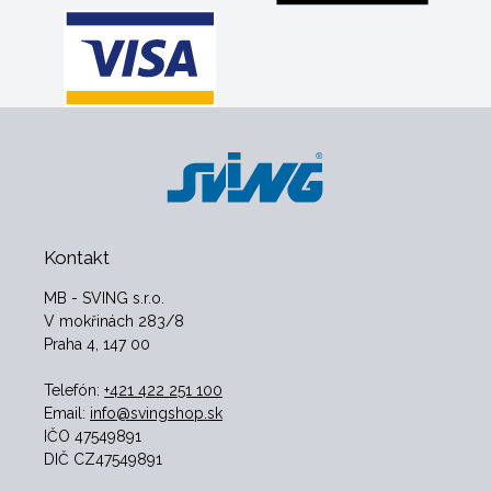
Kontakt
MB - SVING s.r.o.
V mokřinách 283/8
Praha 4, 147 00
Telefón:
+421 422 251 100
Email:
info@svingshop.sk
IČO 47549891
DIČ CZ47549891