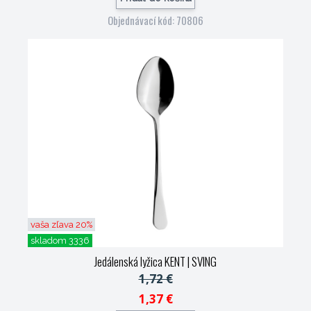
Objednávací kód: 70806
vaša zľava 20%
skladom 3336
Jedálenská lyžica KENT
| SVING
1,72 €
1,37 €