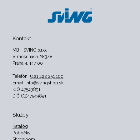
Kontakt
MB - SVING s.r.o.
V mokřinách 283/8
Praha 4, 147 00
Telefón:
+421 422 251 100
Email:
info@svingshop.sk
IČO 47549891
DIČ CZ47549891
Služby
Katalóg
Pobočky
Showroom