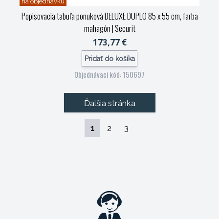
na objednávku
Popisovacia tabuľa ponuková DELUXE DUPLO 85 x 55 cm, farba
mahagón
| Securit
173,77 €
Pridať do košíka
Objednávací kód: 150697
Ďalšia stránka
1
2
3