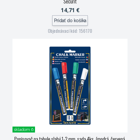
Securit
14,71 €
Pridať do košíka
Objednávací kód: 156170
skladom 6
Popisovač na tabule slabý 1-2 mm, sada 4ks, (modrá, červená,