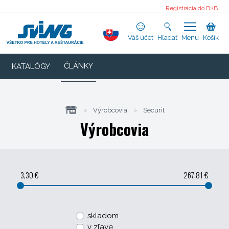
Registrácia do B2B
Váš účet
Hľadať
Menu
Košík
ČLÁNKY
KATALÓGY
>
Výrobcovia
>
Securit
Výrobcovia
3,30 €
267,81 €
skladom
v zľave