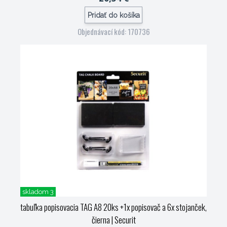
Pridať do košíka
Objednávací kód: 170736
skladom 3
tabuľka popisovacia TAG A8 20ks +1x popisovač a 6x stojanček,
čierna
| Securit