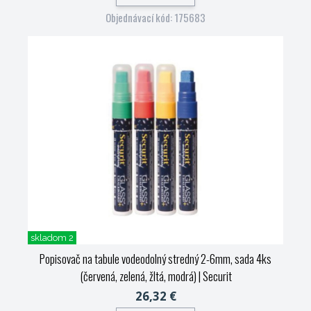
Objednávací kód: 175683
skladom 2
Popisovač na tabule vodeodolný stredný 2-6mm, sada 4ks
(červená, zelená, žltá, modrá)
| Securit
26,32 €