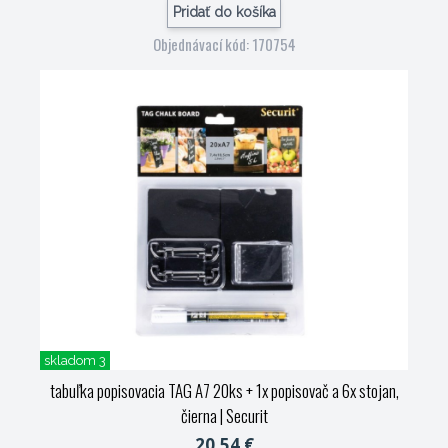
Pridať do košíka
Objednávací kód: 170754
skladom 3
tabuľka popisovacia TAG A7 20ks + 1x popisovač a 6x stojan,
čierna
| Securit
20,54 €