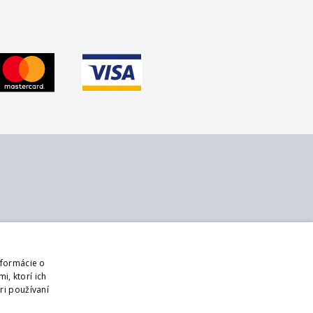
 nás
Sledujte nás
ontakt
Web
nformácie o
 nás
Prihlásiť mailing
i, ktorí ich
bchodné podmienky
ri používaní
DPR