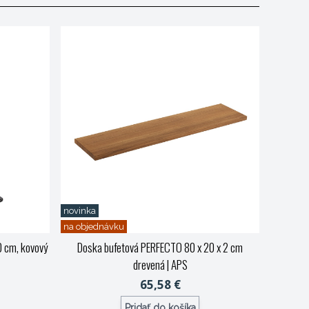
novinka
na objednávku
 cm, kovový
Doska bufetová PERFECTO 80 x 20 x 2 cm
drevená
| APS
65,58 €
Pridať do košíka