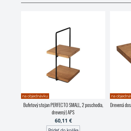
na objednávku
na objedná
Bufetový stojan PERFECTO SMALL, 2 poschodia,
Drevená dos
drevený
| APS
60,11 €
Pridať do košíka