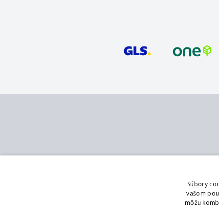
Kontakt
Služby
MB - SVING s.r.o.
Katalóg
Súbory coo
V mokřinách 283/8
Pobočky
vašom použí
Praha 4, 147 00
Showroom
môžu kombin
Logovanie