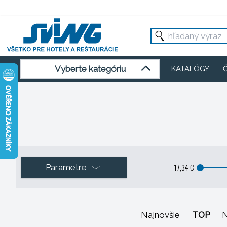
Vyberte kategóriu
KATALÓGY
17,34 €
Parametre
Najnovšie
TOP
N