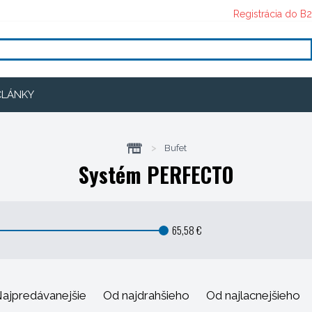
Registrácia do B
ČLÁNKY
>
Bufet
Systém PERFECTO
65,58 €
ajpredávanejšie
Od najdrahšieho
Od najlacnejšieho