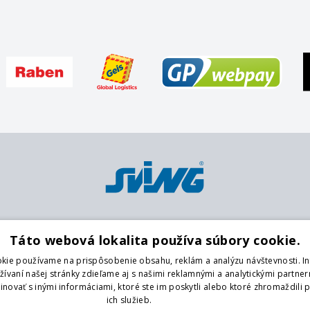
Platobné metódy
Pobočky
O
Táto webová lokalita používa súbory cookie.
Karta
Centrálny sklad
K
kie používame na prispôsobenie obsahu, reklám a analýzu návštevnosti. I
Platba vopred na účet
Púchov
O
vaní našej stránky zdieľame aj s našimi reklamnými a analytickými partnerm
platenie v hotovosti
O
ovať s inými informáciami, ktoré ste im poskytli alebo ktoré zhromaždili p
G
ich služieb.
Prečítať viac