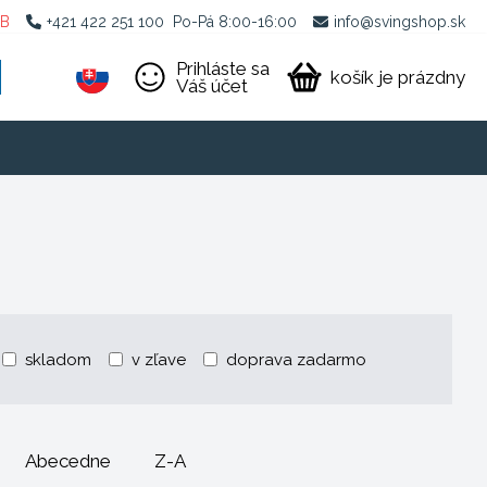
2B
+421 422 251 100
Po-Pá 8:00-16:00
info@svingshop.sk
Prihláste sa
košík je prázdny
Váš účet
skladom
v zľave
doprava zadarmo
Abecedne
Z-A