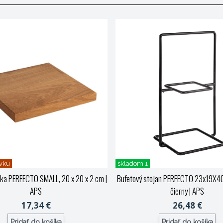
vku
skladom 1
ka PERFECTO SMALL, 20 x 20 x 2 cm
|
Bufetový stojan PERFECTO 23x19X40
APS
čierny
| APS
17,34 €
26,48 €
Pridať do košíka
Pridať do košíka