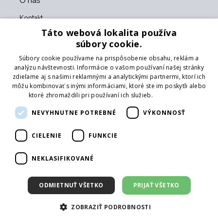
O nás
Kontakt
O nás
Táto webová lokalita používa
Obchodné podmienky
súbory cookie.
GDPR
Súbory cookie používame na prispôsobenie obsahu, reklám a
Naši partneri
analýzu návštevnosti. Informácie o vašom používaní našej stránky
zdieľame aj s našimi reklamnými a analytickými partnermi, ktorí ich
Formulár na vrátenie tovaru
môžu kombinovať s inými informáciami, ktoré ste im poskytli alebo
Vrátenie tovaru
ktoré zhromaždili pri používaní ich služieb.
Prečítať viac
Doprava
NEVYHNUTNE POTREBNÉ
VÝKONNOSŤ
Sledujte nás
CIELENIE
FUNKCIE
Web
Prihlásiť mailing
NEKLASIFIKOVANÉ
ODMIETNUŤ VŠETKO
PRIJAŤ VŠETKO
ZOBRAZIŤ PODROBNOSTI