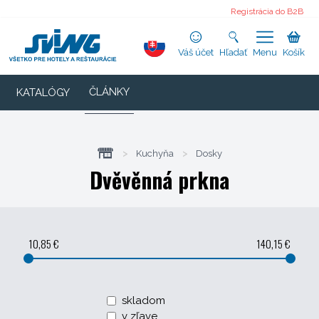
Registrácia do B2B
Váš účet
Hľadať
Menu
Košík
ČLÁNKY
KATALÓGY
>
Kuchyňa
>
Dosky
Dvěvěnná prkna
10,85 €
140,15 €
skladom
v zľave