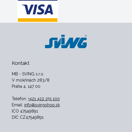
Kontakt
MB - SVING s.r.o.
V mokřinách 283/8
Praha 4, 147 00
Telefón:
+421 422 251 100
Email:
info@svingshop.sk
IČO 47549891
DIČ CZ47549891