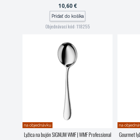
10,60 €
Pridať do košíka
Objednávací kód: 118255
na objednávku
na objedná
Lyžica na bujón SIGNUM WMF
| WMF Professional
Gourmet ly