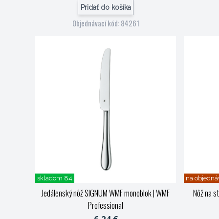
Pridať do košíka
Objednávací kód: 84261
skladom 84
na objedná
Jedálenský nôž SIGNUM WMF monoblok
| WMF
Nôž na s
Professional