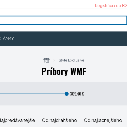
Registrácia do B
ČLÁNKY
>
Style Exclusive
Príbory WMF
309,46 €
ajpredávanejšie
Od najdrahšieho
Od najlacnejšieho