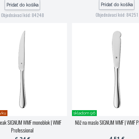
Pridať do košíka
Pridať do košíka
Objednávací kód: 84251
Objednávací kód: 84248
vku
skladom 96
teak SIGNUM WMF monoblok
| WMF
Nôž na maslo SIGNUM WMF
| WMF P
Professional
4,51 €