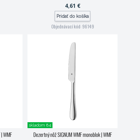
4,61 €
Pridať do košíka
Objednávací kód: 96149
skladom 84
F
| WMF
Dezertný nôž SIGNUM WMF monoblok
| WMF