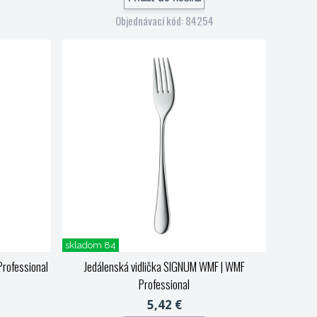
Objednávací kód: 84254
skladom 84
rofessional
Jedálenská vidlička SIGNUM WMF
| WMF
Professional
5,42 €