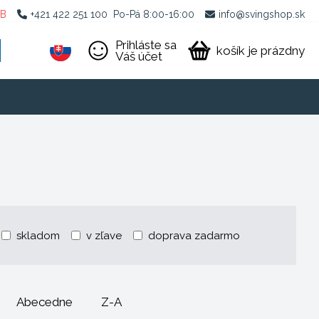
2B
+421 422 251 100
Po-Pá 8:00-16:00
info@svingshop.sk
Prihláste sa
košík je prázdny
Váš účet
skladom
v zľave
doprava zadarmo
Abecedne
Z-A