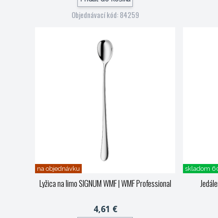
Objednávací kód: 84259
na objednávku
skladom 6
Lyžica na limo SIGNUM WMF
| WMF Professional
Jedál
4,61 €