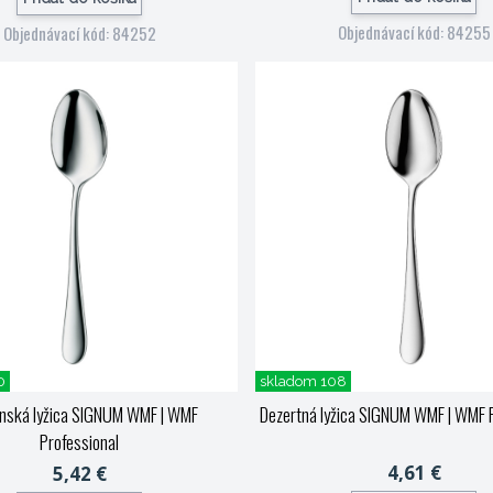
Objednávací kód: 84255
Objednávací kód: 84252
0
skladom 108
enská lyžica SIGNUM WMF
| WMF
Dezertná lyžica SIGNUM WMF
| WMF P
Professional
4,61 €
5,42 €