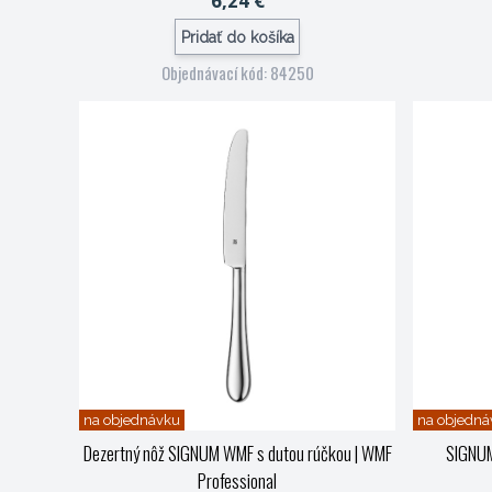
6,24 €
Pridať do košíka
Objednávací kód: 84250
na objednávku
na objedná
Dezertný nôž SIGNUM WMF s dutou rúčkou
| WMF
SIGNUM 
Professional