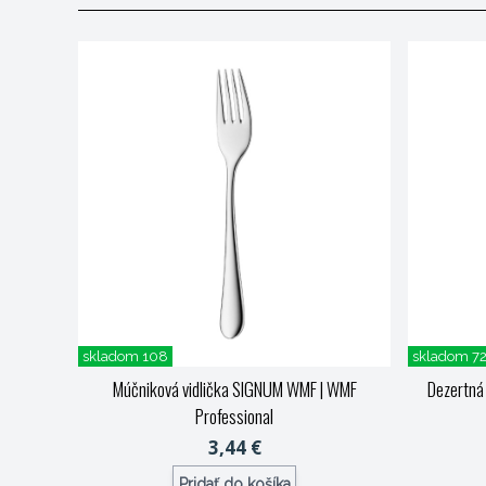
skladom 108
skladom 7
Múčniková vidlička SIGNUM WMF
| WMF
Dezertná
Professional
3,44 €
Pridať do košíka