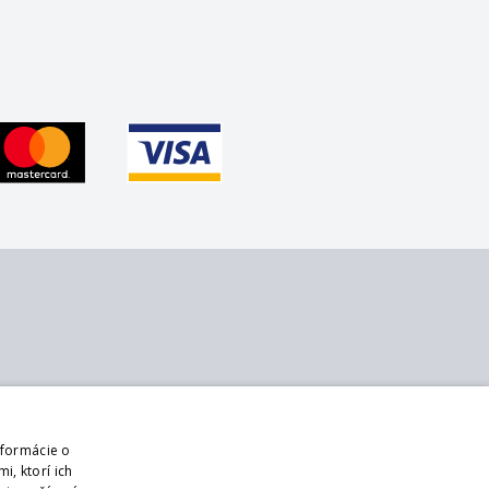
 nás
Sledujte nás
ontakt
Web
nformácie o
 nás
Prihlásiť mailing
i, ktorí ich
bchodné podmienky