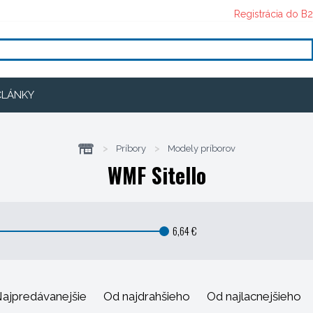
Registrácia do B
ČLÁNKY
>
Príbory
>
Modely príborov
WMF Sitello
6,64 €
ajpredávanejšie
Od najdrahšieho
Od najlacnejšieho