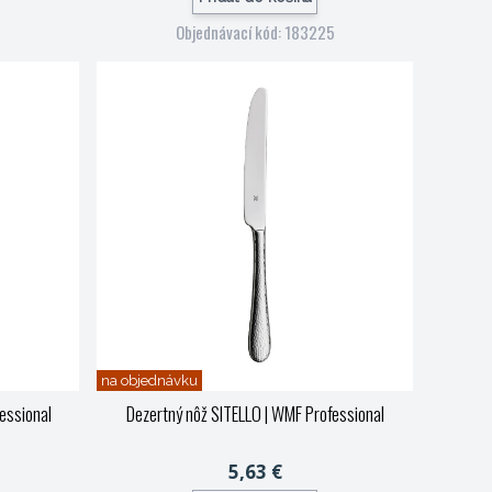
4
Objednávací kód: 183225
na objednávku
essional
Dezertný nôž SITELLO
| WMF Professional
5,63 €