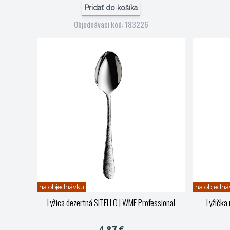
Pridať do košíka
Objednávací kód: 183226
na objednávku
na objedná
Lyžica dezertná SITELLO
| WMF Professional
Lyžička
4,87 €