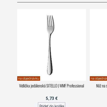
na objednávku
na objedná
Vidlička jedálenská SITELLO
| WMF Professional
Nôž na 
5,73 €
Pridať do košíka