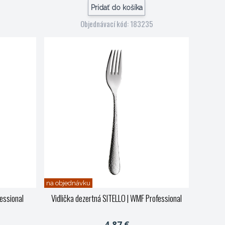
Pridať do košíka
Objednávací kód: 183235
na objednávku
essional
Vidlička dezertná SITELLO
| WMF Professional
4,87 €