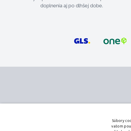
doplnenia aj po dlhšej dobe.
Kontakt
Služby
MB - SVING s.r.o.
Katalóg
Súbory coo
V mokřinách 283/8
Pobočky
vašom použí
Praha 4, 147 00
Showroom