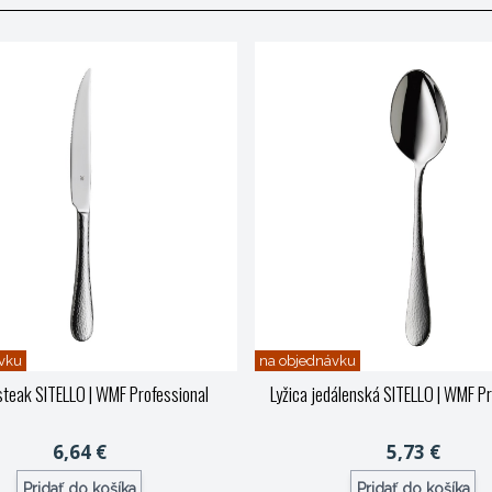
vku
na objednávku
steak SITELLO
| WMF Professional
Lyžica jedálenská SITELLO
| WMF Pr
6,64 €
5,73 €
Pridať do košíka
Pridať do košíka