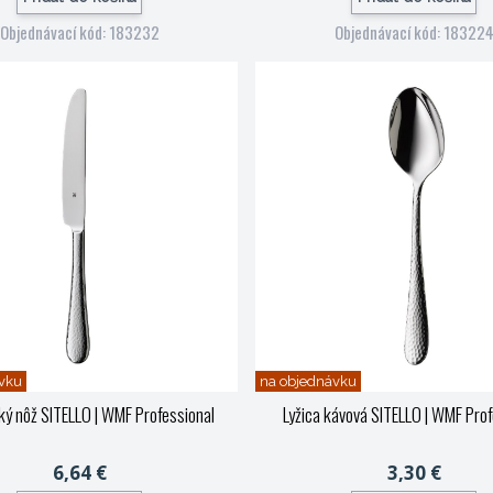
Objednávací kód: 183232
Objednávací kód: 18322
vku
na objednávku
ký nôž SITELLO
| WMF Professional
Lyžica kávová SITELLO
| WMF Prof
6,64 €
3,30 €