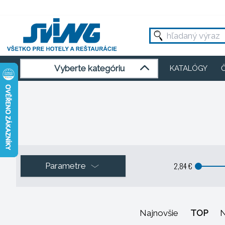
Vyberte kategóriu
KATALÓGY
2,84 €
Parametre
Najnovšie
TOP
N