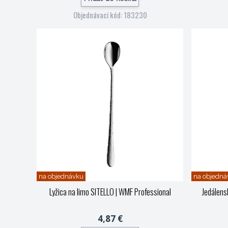
Objednávací kód: 183230
na objednávku
na objedná
Lyžica na limo SITELLO
| WMF Professional
Jedálens
4,87 €