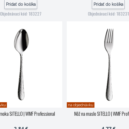
Pridať do košíka
Pridať do košíka
Objednávací kód: 183227
Objednávací kód: 183231
vku
na objednávku
 moka SITELLO
| WMF Professional
Nôž na maslo SITELLO
| WMF Prof
2,84 €
4,77 €