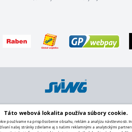
Platobné metódy
Pobočky
O
Táto webová lokalita používa súbory cookie.
Karta
Centrálny sklad
K
kie používame na prispôsobenie obsahu, reklám a analýzu návštevnosti. I
Platba vopred na účet
Púchov
O
vaní našej stránky zdieľame aj s našimi reklamnými a analytickými partnerm
platenie v hotovosti
O