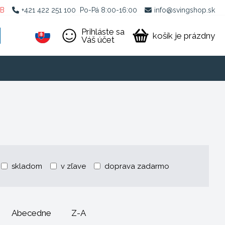
2B
+421 422 251 100
Po-Pá 8:00-16:00
info@svingshop.sk
Prihláste sa
košík je prázdny
Váš účet
skladom
v zľave
doprava zadarmo
Abecedne
Z-A