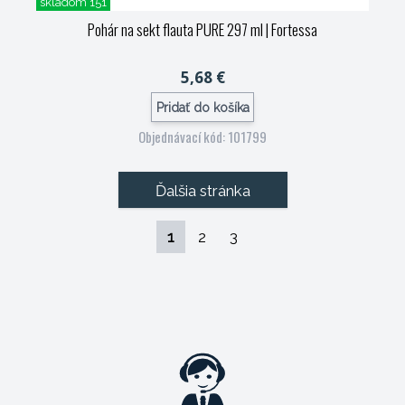
skladom 151
Pohár na sekt flauta PURE 297 ml
| Fortessa
5,68 €
Pridať do košíka
Objednávací kód: 101799
Ďalšia stránka
1
2
3