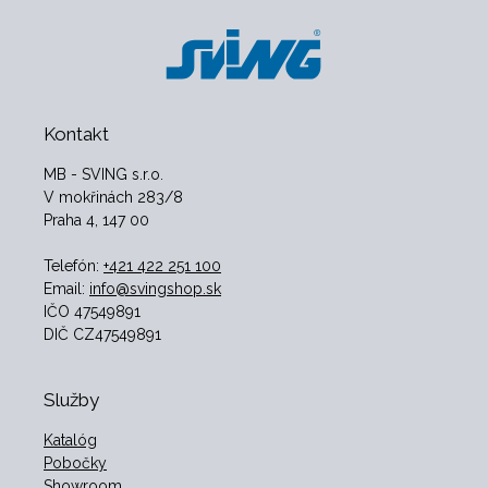
Kontakt
MB - SVING s.r.o.
V mokřinách 283/8
Praha 4, 147 00
Telefón:
+421 422 251 100
Email:
info@svingshop.sk
IČO 47549891
DIČ CZ47549891
Služby
Katalóg
Pobočky
Showroom