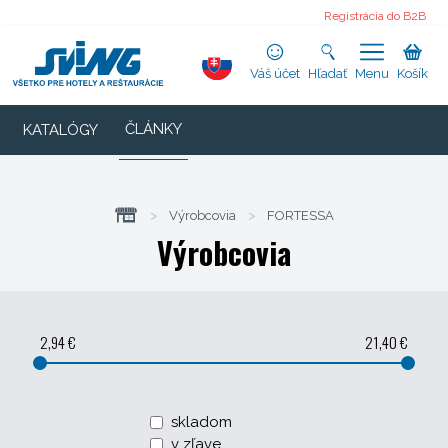
Registrácia do B2B
Váš účet
Hľadať
Menu
Košík
ČLÁNKY
KATALÓGY
>
Výrobcovia
>
FORTESSA
Výrobcovia
2,94 €
21,40 €
skladom
v zľave