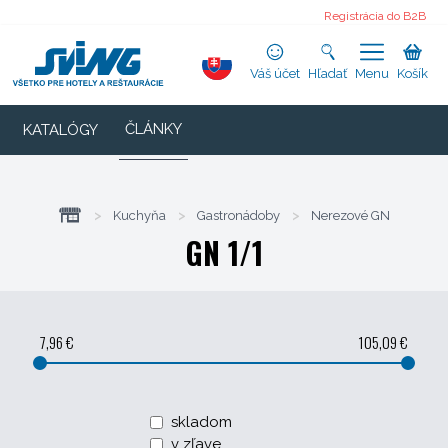
Registrácia do B2B
Váš účet
Hľadať
Menu
Košík
ČLÁNKY
KATALÓGY
>
Kuchyňa
>
Gastronádoby
>
Nerezové GN
GN 1/1
7,96 €
105,09 €
skladom
v zľave