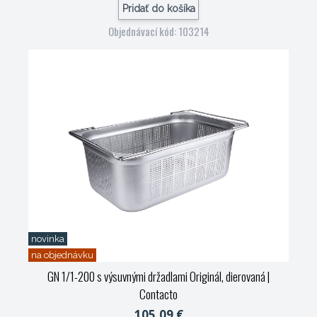
Pridať do košíka
Objednávací kód: 103214
novinka
na objednávku
GN 1/1-200 s výsuvnými držadlami Originál, dierovaná
|
Contacto
105,09 €