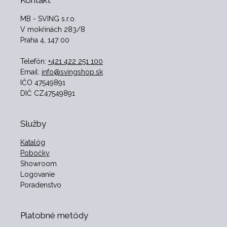
Kontakt
MB - SVING s.r.o.
V mokřinách 283/8
Praha 4, 147 00
Telefón:
+421 422 251 100
Email:
info@svingshop.sk
IČO 47549891
DIČ CZ47549891
Služby
Katalóg
Pobočky
Showroom
Logovanie
Poradenstvo
Platobné metódy