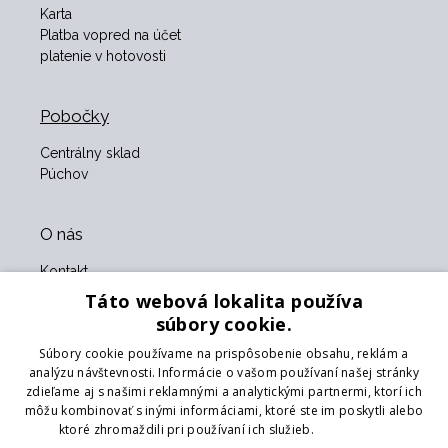
Karta
Platba vopred na účet
platenie v hotovosti
Pobočky
Centrálny sklad
Púchov
O nás
Kontakt
O nás
Táto webová lokalita používa
Obchodné podmienky
súbory cookie.
GDPR
Súbory cookie používame na prispôsobenie obsahu, reklám a
Naši partneri
analýzu návštevnosti. Informácie o vašom používaní našej stránky
zdieľame aj s našimi reklamnými a analytickými partnermi, ktorí ich
Formulár na vrátenie tovaru
môžu kombinovať s inými informáciami, ktoré ste im poskytli alebo
Vrátenie tovaru
ktoré zhromaždili pri používaní ich služieb.
Prečítať viac
Doprava