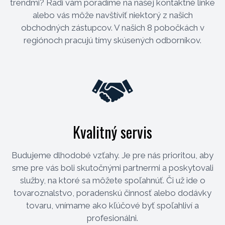
trendmi? Radi vám poradíme na našej kontaktné linke
alebo vás môže navštíviť niektorý z našich
obchodných zástupcov. V našich 8 pobočkách v
regiónoch pracujú tímy skúsených odborníkov.
Kvalitný servis
Budujeme dlhodobé vzťahy. Je pre nás prioritou, aby
sme pre vás boli skutočnými partnermi a poskytovali
služby, na ktoré sa môžete spoľahnúť. Či už ide o
tovaroznalstvo, poradenskú činnosť alebo dodávky
tovaru, vnímame ako kľúčové byť spoľahliví a
profesionálni.