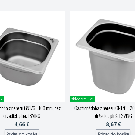
57
skladom 321
oba z nerezu GN1/6 - 100 mm, bez
Gastronádoba z nerezu GN1/6 - 2
držadiel, plná.
| SVING
držadiel, plná.
| SVING
4,66 €
8,67 €
Pridať do košíka
Pridať do košíka