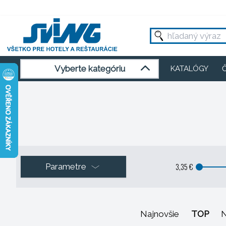
Vyberte kategóriu
KATALÓGY
3,35 €
Parametre
Najnovšie
TOP
N