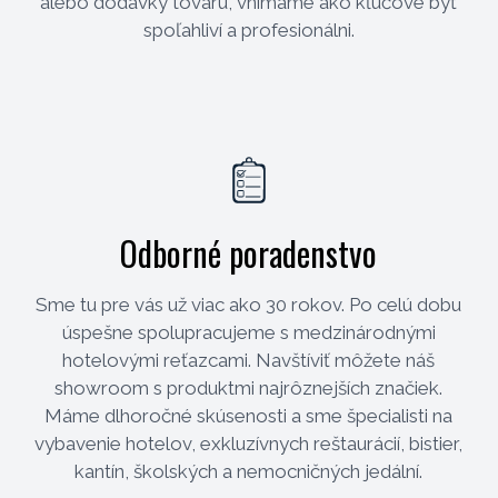
alebo dodávky tovaru, vnímame ako kľúčové byť
spoľahliví a profesionálni.
Odborné poradenstvo
Sme tu pre vás už viac ako 30 rokov. Po celú dobu
úspešne spolupracujeme s medzinárodnými
hotelovými reťazcami. Navštíviť môžete náš
showroom s produktmi najrôznejších značiek.
Máme dlhoročné skúsenosti a sme špecialisti na
vybavenie hotelov, exkluzívnych reštaurácií, bistier,
kantín, školských a nemocničných jedální.