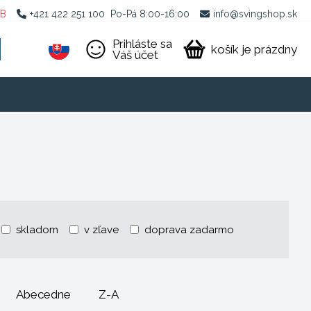
2B
+421 422 251 100
Po-Pá 8:00-16:00
info@svingshop.sk
Prihláste sa
košík je prázdny
Váš účet
skladom
v zľave
doprava zadarmo
Abecedne
Z-A