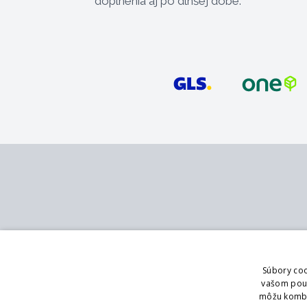
doplnenia aj po dlhšej dobe.
Kontakt
Služby
MB - SVING s.r.o.
Katalóg
Súbory coo
V mokřinách 283/8
Pobočky
vašom použí
Praha 4, 147 00
Showroom
môžu kombin
Logovanie