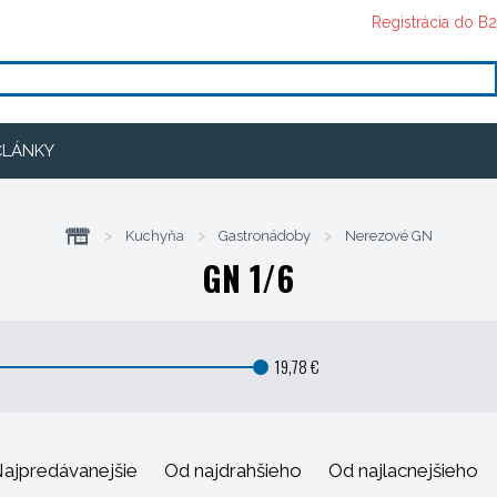
Registrácia do B
ČLÁNKY
>
Kuchyňa
>
Gastronádoby
>
Nerezové GN
GN 1/6
19,78 €
ajpredávanejšie
Od najdrahšieho
Od najlacnejšieho