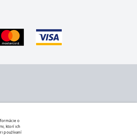
 nás
Sledujte nás
ontakt
Web
nformácie o
 nás
Prihlásiť mailing
i, ktorí ich
bchodné podmienky
ri používaní
DPR