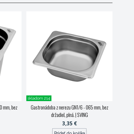
skladom 214
00 mm, bez
Gastronádoba z nerezu GN1/6 - 065 mm, bez
držadiel, plná.
| SVING
3,35 €
Pridať do košíka