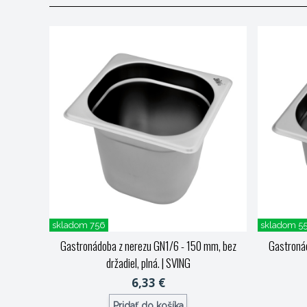
skladom 756
skladom 5
Gastronádoba z nerezu GN1/6 - 150 mm, bez
Gastronád
držadiel, plná.
| SVING
6,33 €
Pridať do košíka