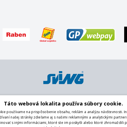
Platobné metódy
Pobočky
O
Táto webová lokalita používa súbory cookie.
Karta
Centrálny sklad
K
kie používame na prispôsobenie obsahu, reklám a analýzu návštevnosti. I
Platba vopred na účet
Púchov
O
vaní našej stránky zdieľame aj s našimi reklamnými a analytickými partnerm
platenie v hotovosti
O
ovať s inými informáciami, ktoré ste im poskytli alebo ktoré zhromaždili p
G