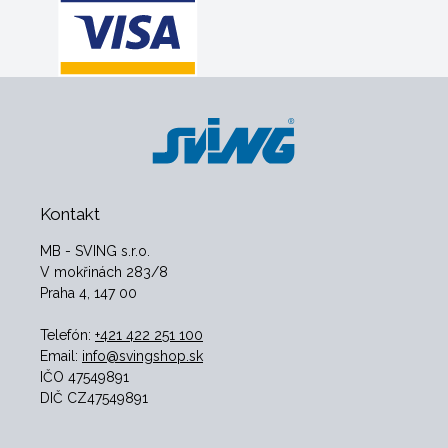
Kontakt
MB - SVING s.r.o.
V mokřinách 283/8
Praha 4, 147 00
Telefón:
+421 422 251 100
Email:
info@svingshop.sk
IČO 47549891
DIČ CZ47549891