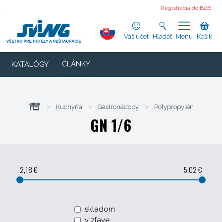
Registrácia do B2B
Váš účet
Hľadať
Menu
Košík
ČLÁNKY
KATALÓGY
>
Kuchyňa
>
Gastronádoby
>
Polypropylén
GN 1/6
2,18 €
5,02 €
skladom
v zľave