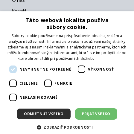
O nás
Kontakt
O nás
Táto webová lokalita používa
Obchodné podmienky
súbory cookie.
GDPR
Súbory cookie používame na prispôsobenie obsahu, reklám a
Naši partneri
analýzu návštevnosti. Informácie o vašom používaní našej stránky
zdieľame aj s našimi reklamnými a analytickými partnermi, ktorí ich
Formulár na vrátenie tovaru
môžu kombinovať s inými informáciami, ktoré ste im poskytli alebo
Vrátenie tovaru
ktoré zhromaždili pri používaní ich služieb.
Prečítať viac
Doprava
NEVYHNUTNE POTREBNÉ
VÝKONNOSŤ
Sledujte nás
CIELENIE
FUNKCIE
Web
Prihlásiť mailing
NEKLASIFIKOVANÉ
ODMIETNUŤ VŠETKO
PRIJAŤ VŠETKO
ZOBRAZIŤ PODROBNOSTI