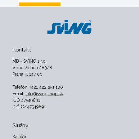
Kontakt
MB - SVING s.r.o.
V mokřinách 283/8
Praha 4, 147 00
Telefón:
+421 422 251 100
Email:
info@svingshop.sk
IČO 47549891
DIČ CZ47549891
Služby
Katalóg