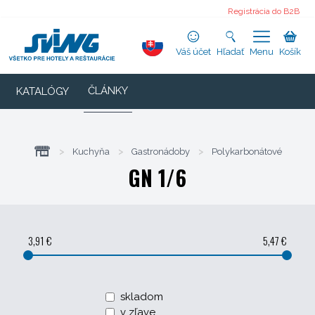
Registrácia do B2B
Váš účet
Hľadať
Menu
Košík
ČLÁNKY
KATALÓGY
>
Kuchyňa
>
Gastronádoby
>
Polykarbonátové
GN 1/6
3,91 €
5,47 €
skladom
v zľave