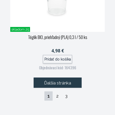
skladom 25
Téglik BIO, priehľadný (PLA) 0,3 l / 50 ks
4,98 €
Pridať do košíka
Objednávací kód: 164396
Ďalšia stránka
1
2
3