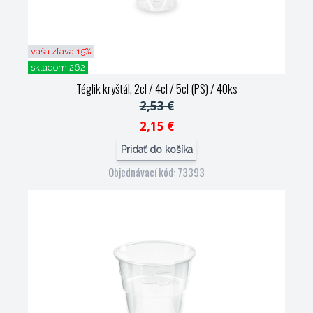
vaša zľava 15%
skladom 262
Téglik kryštál, 2cl / 4cl / 5cl (PS) / 40ks
2,53 €
2,15 €
Pridať do košíka
Objednávací kód: 73393