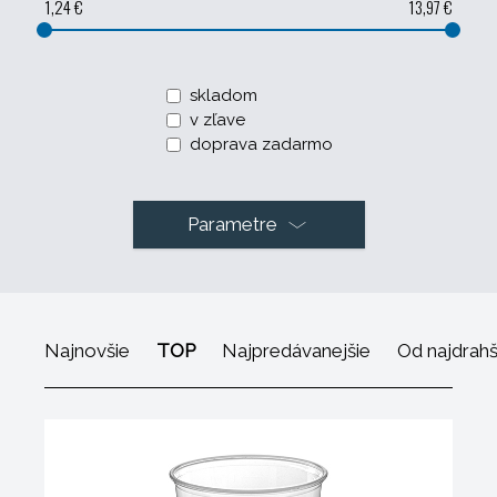
1,24 €
13,97 €
skladom
v zľave
doprava zadarmo
Parametre
Najnovšie
TOP
Najpredávanejšie
Od najdrah