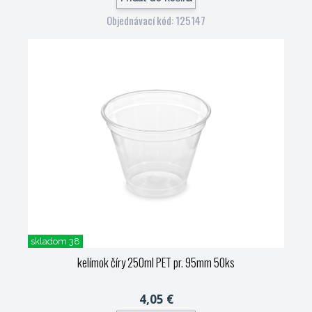
Objednávací kód: 125147
skladom 38
kelímok číry 250ml PET pr. 95mm 50ks
4,05 €