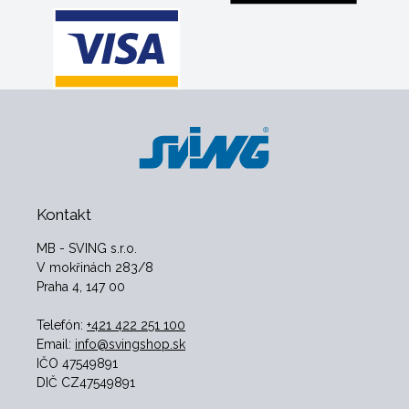
Kontakt
MB - SVING s.r.o.
V mokřinách 283/8
Praha 4, 147 00
Telefón:
+421 422 251 100
Email:
info@svingshop.sk
IČO 47549891
DIČ CZ47549891