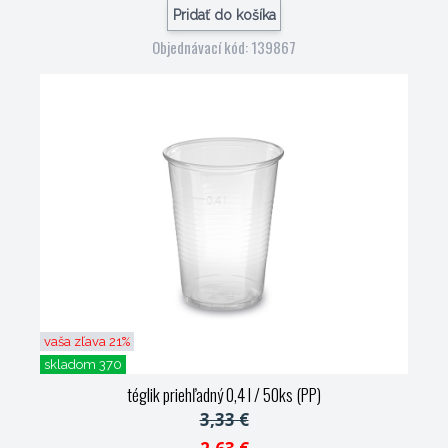
Pridať do košíka
Objednávací kód: 139867
vaša zľava 21%
skladom 370
téglik priehľadný 0,4 l / 50ks (PP)
3,33 €