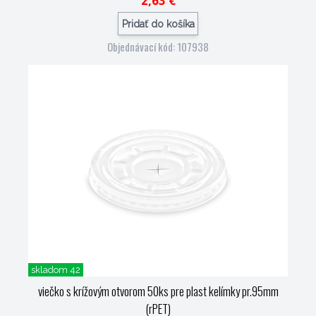
2,63 €
Pridať do košíka
Objednávací kód: 107938
skladom 42
viečko s krížovým otvorom 50ks pre plast kelímky pr.95mm
(rPET)