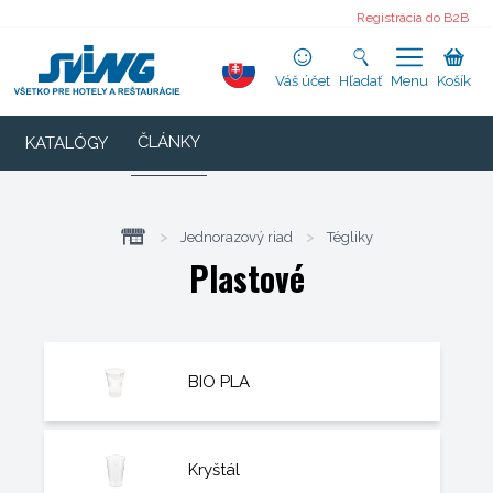
Registrácia do B2B
Váš účet
Hľadať
Menu
Košík
ČLÁNKY
KATALÓGY
>
Jednorazový riad
>
Tégliky
Plastové
BIO PLA
Kryštál