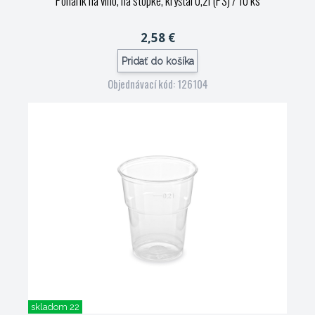
Pohárik na víno, na stopke, kryštál 0,2l (PS) / 10 ks
2,58 €
Pridať do košíka
Objednávací kód: 126104
skladom 22