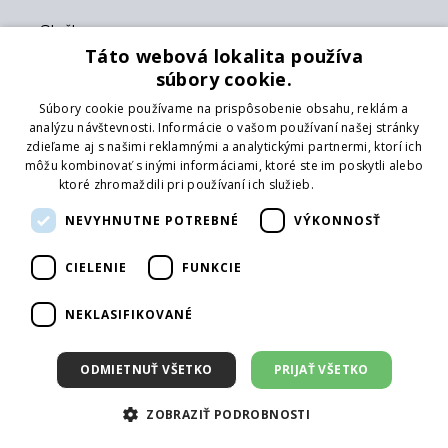
Služby
Táto webová lokalita používa
Katalóg
súbory cookie.
Pobočky
Súbory cookie používame na prispôsobenie obsahu, reklám a
Showroom
analýzu návštevnosti. Informácie o vašom používaní našej stránky
Logovanie
zdieľame aj s našimi reklamnými a analytickými partnermi, ktorí ich
Poradenstvo
môžu kombinovať s inými informáciami, ktoré ste im poskytli alebo
ktoré zhromaždili pri používaní ich služieb.
Prečítať viac
Platobné metódy
NEVYHNUTNE POTREBNÉ
VÝKONNOSŤ
Karta
CIELENIE
FUNKCIE
Platba vopred na účet
platenie v hotovosti
NEKLASIFIKOVANÉ
Pobočky
ODMIETNUŤ VŠETKO
PRIJAŤ VŠETKO
Centrálny sklad
Púchov
ZOBRAZIŤ PODROBNOSTI