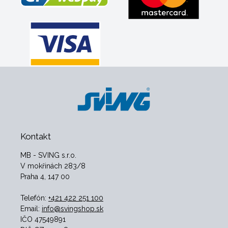
Kontakt
MB - SVING s.r.o.
V mokřinách 283/8
Praha 4, 147 00
Telefón:
+421 422 251 100
Email:
info@svingshop.sk
IČO 47549891