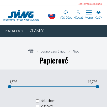
Registrácia do B2B
Váš účet
Hľadať
Menu
Košík
ČLÁNKY
KATALÓGY
>
Jednorazový riad
>
Riad
Papierové
1,67 €
12,77 €
skladom
v zľave