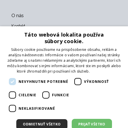
O nás
Kontakt
O nás
Táto webová lokalita používa
Obchodné podmienky
súbory cookie.
GDPR
Súbory cookie používame na prispôsobenie obsahu, reklám a
Naši partneri
analýzu návštevnosti. Informácie o vašom používaní našej stránky
zdieľame aj s našimi reklamnými a analytickými partnermi, ktorí ich
Formulár na vrátenie tovaru
môžu kombinovať s inými informáciami, ktoré ste im poskytli alebo
Vrátenie tovaru
ktoré zhromaždili pri používaní ich služieb.
Prečítať viac
Doprava
NEVYHNUTNE POTREBNÉ
VÝKONNOSŤ
Sledujte nás
CIELENIE
FUNKCIE
Web
Prihlásiť mailing
NEKLASIFIKOVANÉ
ODMIETNUŤ VŠETKO
PRIJAŤ VŠETKO