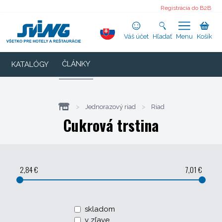
Registrácia do B2B
Váš účet
Hľadať
Menu
Košík
ČLÁNKY
KATALÓGY
>
Jednorazový riad
>
Riad
Cukrová trstina
2,84 €
7,01 €
skladom
v zľave