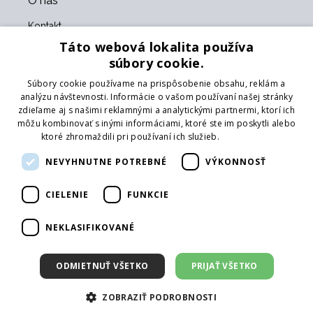
O nás
Kontakt
O nás
Táto webová lokalita používa
Obchodné podmienky
súbory cookie.
GDPR
Súbory cookie používame na prispôsobenie obsahu, reklám a
Naši partneri
analýzu návštevnosti. Informácie o vašom používaní našej stránky
zdieľame aj s našimi reklamnými a analytickými partnermi, ktorí ich
Formulár na vrátenie tovaru
môžu kombinovať s inými informáciami, ktoré ste im poskytli alebo
Vrátenie tovaru
ktoré zhromaždili pri používaní ich služieb.
Prečítať viac
Doprava
NEVYHNUTNE POTREBNÉ
VÝKONNOSŤ
Sledujte nás
CIELENIE
FUNKCIE
Web
Prihlásiť mailing
NEKLASIFIKOVANÉ
ODMIETNUŤ VŠETKO
PRIJAŤ VŠETKO
ZOBRAZIŤ PODROBNOSTI