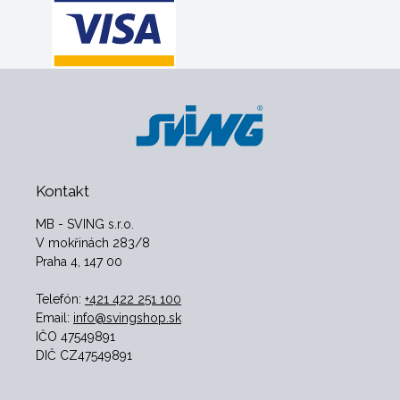
Kontakt
MB - SVING s.r.o.
V mokřinách 283/8
Praha 4, 147 00
Telefón:
+421 422 251 100
Email:
info@svingshop.sk
IČO 47549891
DIČ CZ47549891