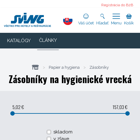
Registrácia do B2B
Váš účet
Hľadať
Menu
Košík
ČLÁNKY
KATALÓGY
>
Papier a hygiena
>
Zásobníky
Zásobníky na hygienické vrecká
5,02 €
157,03 €
skladom
v zľave