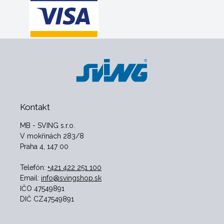
Kontakt
MB - SVING s.r.o.
V mokřinách 283/8
Praha 4, 147 00
Telefón:
+421 422 251 100
Email:
info@svingshop.sk
IČO 47549891
DIČ CZ47549891