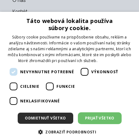
O nás
Kontakt
O nás
Táto webová lokalita používa
Obchodné podmienky
súbory cookie.
GDPR
Súbory cookie používame na prispôsobenie obsahu, reklám a
Naši partneri
analýzu návštevnosti. Informácie o vašom používaní našej stránky
zdieľame aj s našimi reklamnými a analytickými partnermi, ktorí ich
Formulár na vrátenie tovaru
môžu kombinovať s inými informáciami, ktoré ste im poskytli alebo
Vrátenie tovaru
ktoré zhromaždili pri používaní ich služieb.
Prečítať viac
Doprava
NEVYHNUTNE POTREBNÉ
VÝKONNOSŤ
Sledujte nás
CIELENIE
FUNKCIE
Web
Prihlásiť mailing
NEKLASIFIKOVANÉ
ODMIETNUŤ VŠETKO
PRIJAŤ VŠETKO
ZOBRAZIŤ PODROBNOSTI