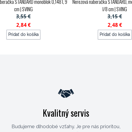
beračka STANDARD monoblok 0,148 l, 9
Nerezová naberačka STANDARD, mo
cm
| SVING
l/8 cm
| SVING
3,55 €
3,15 €
2,84 €
2,48 €
Pridať do košíka
Pridať do košíka
Objednávací kód: 134709
Objednávací kód: 707
Kvalitný servis
Budujeme dlhodobé vzťahy. Je pre nás prioritou,