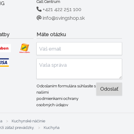
Call Centrum
+421 422 251 100
info@svingshop.sk
atby
Máte otázku
Odoslaním formulára súhlasíte s
našimi
podmienkami ochrany
osobných údajov
ňa
>
Kuchynské náčinie
rží záťaž prevádzky.
>
Kuchyňa