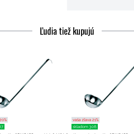
Ľudia tiež kupujú
 20%
vaša zľava 21%
67
skladom 308