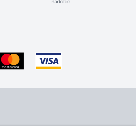
nádobie.
 nás
Sledujte nás