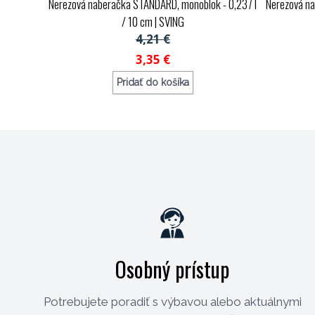
Nerezová naberačka STANDARD, monoblok - 0,237 l
Nerezová na
/ 10 cm
| SVING
4,21 €
3,35 €
Pridať do košíka
Objednávací kód: 70722
Osobný prístup
Potrebujete poradiť s výbavou alebo aktuálnymi