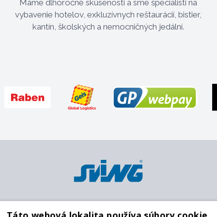
Máme dlhoročné skúsenosti a sme špecialisti na
vybavenie hotelov, exkluzívnych reštaurácií, bistier,
kantín, školských a nemocničných jedální.
Platobné metódy
Pobočky
O
Táto webová lokalita používa súbory cookie.