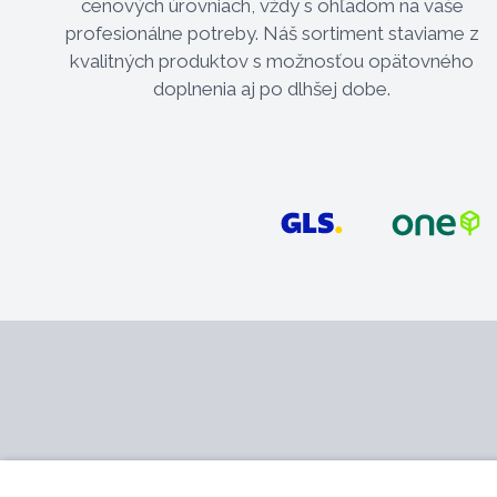
cenových úrovniach, vždy s ohľadom na vaše
profesionálne potreby. Náš sortiment staviame z
kvalitných produktov s možnosťou opätovného
doplnenia aj po dlhšej dobe.
Kontakt
Služby