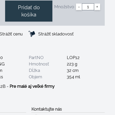
Množstvo
-
+
Pridať do
košíka
Strážiť cenu
Strážiť skladovosť
40
PartNO
LOP12
NG
Hmotnosť
223 g
m
Dĺžka
32 cm
ks
Objem
354 ml
B2B -
Pre malé aj veľké firmy
Kontaktujte nás