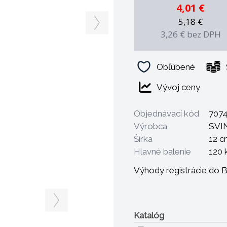
4,01 €
5,18 €
3,26 €
bez DPH
Obľúbené
Vývoj ceny
Objednávací kód
707
Výrobca
SVI
Šírka
12 c
Hlavné balenie
120 
Výhody registrácie do 
Katalóg