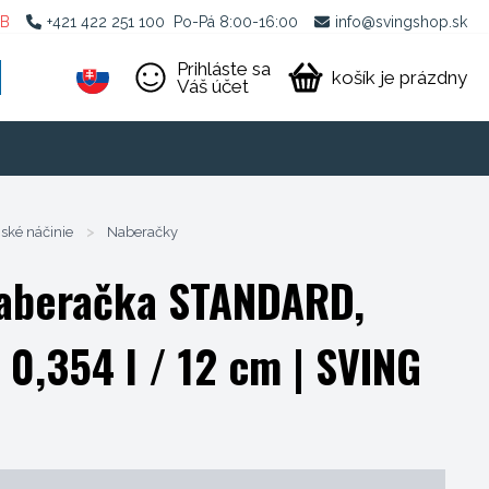
2B
+421 422 251 100
Po-Pá 8:00-16:00
info@svingshop.sk
Prihláste sa
košík je prázdny
Váš účet
ské náčinie
>
Naberačky
naberačka STANDARD,
 0,354 l / 12 cm
| SVING