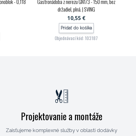
noblok - 0,118
Gastronádoba z nerezu GN1/3 - 150 mm, bez
držadiel, plná.
| SVING
10,55 €
Pridať do košíka
Objednávací kód: 103187
21
Projektovanie a montáže
Zaisťujeme komplexné služby v oblasti dodávky