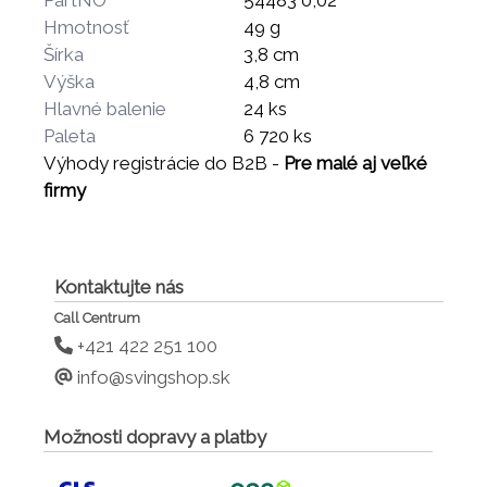
PartNO
54483 0,02
Hmotnosť
49 g
Šírka
3,8 cm
Výška
4,8 cm
Hlavné balenie
24 ks
Paleta
6 720 ks
Výhody registrácie do B2B -
Pre malé aj veľké
firmy
Kontaktujte nás
Call Centrum
+421 422 251 100
info@svingshop.sk
Možnosti dopravy a platby