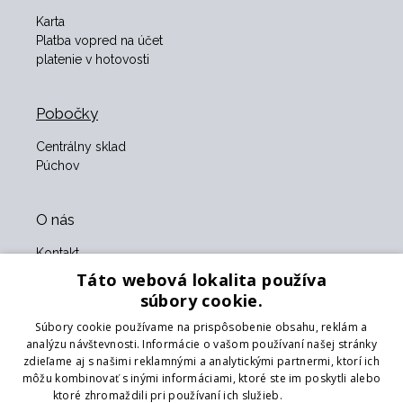
Karta
Platba vopred na účet
platenie v hotovosti
Pobočky
Centrálny sklad
Púchov
O nás
Kontakt
O nás
Táto webová lokalita používa
Obchodné podmienky
súbory cookie.
GDPR
Súbory cookie používame na prispôsobenie obsahu, reklám a
Naši partneri
analýzu návštevnosti. Informácie o vašom používaní našej stránky
zdieľame aj s našimi reklamnými a analytickými partnermi, ktorí ich
Formulár na vrátenie tovaru
môžu kombinovať s inými informáciami, ktoré ste im poskytli alebo
Vrátenie tovaru
ktoré zhromaždili pri používaní ich služieb.
Prečítať viac