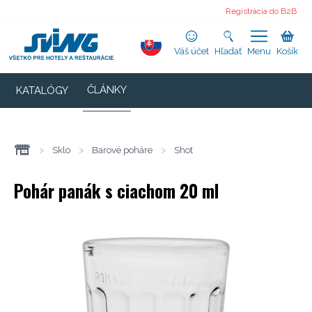
Registrácia do B2B
Váš účet
Hľadať
Menu
Košík
ČLÁNKY
KATALÓGY
>
Sklo
>
Barové poháre
>
Shot
Pohár panák s ciachom 20 ml