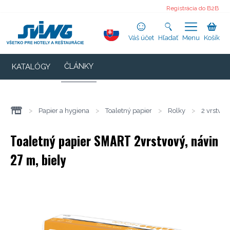
Registrácia do B2B
Váš účet
Hľadať
Menu
Košík
ČLÁNKY
KATALÓGY
>
Papier a hygiena
>
Toaletný papier
>
Rolky
>
2 vrstvov
Toaletný papier SMART 2vrstvový, návin
27 m, biely