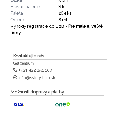
Dĺžka
3 cm
Hlavné balenie
8 ks
Paleta
264 ks
Objem
8 ml
Výhody registrácie do B2B -
Pre malé aj veľké
firmy
Kontaktujte nás
Call Centrum
+421 422 251 100
info@svingshop.sk
Možnosti dopravy a platby