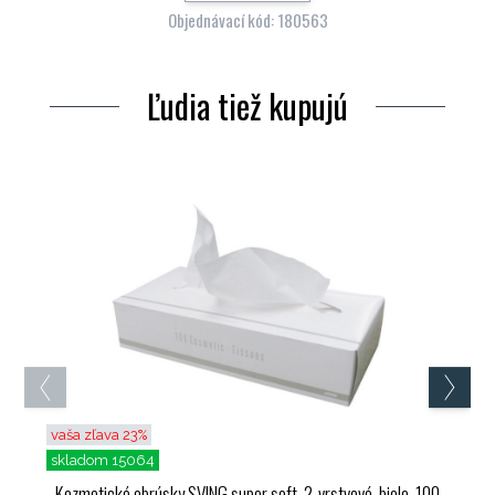
Objednávací kód: 180563
Ľudia tiež kupujú
vaša zľava 23%
skladom 15064
Kozmetické obrúsky SVING super soft, 2-vrstvové, biele, 100