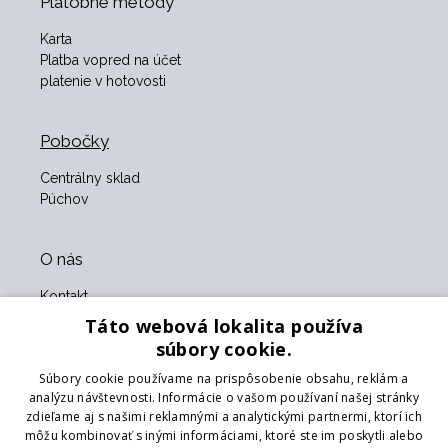
Platobné metódy
Karta
Platba vopred na účet
platenie v hotovosti
Pobočky
Centrálny sklad
Púchov
O nás
Kontakt
O nás
Táto webová lokalita používa
Obchodné podmienky
súbory cookie.
GDPR
Súbory cookie používame na prispôsobenie obsahu, reklám a
Naši partneri
analýzu návštevnosti. Informácie o vašom používaní našej stránky
zdieľame aj s našimi reklamnými a analytickými partnermi, ktorí ich
Formulár na vrátenie tovaru
môžu kombinovať s inými informáciami, ktoré ste im poskytli alebo
Vrátenie tovaru