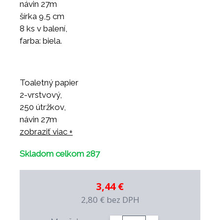
návin 27m
šírka 9,5 cm
8 ks v balení,
farba: biela.
Toaletný papier
2-vrstvový,
250 útržkov,
návin 27m
šírka 9,5 cm
zobraziť viac +
8 ks v balení,
Skladom celkom 287
farba: biela.
3,44 €
2,80 €
bez DPH