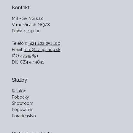
Kontakt
MB - SVING s.r.o.
V mokřinách 283/8
Praha 4, 147 00
Telefón:
+421 422 251 100
Email:
info@svingshop.sk
IČO 47549891
DIČ CZ47549891
Služby
Katalóg
Pobočky
Showroom
Logovanie
Poradenstvo