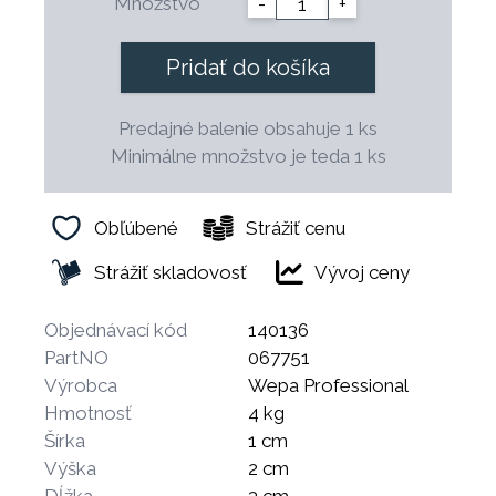
Množstvo
-
+
Pridať do košíka
Predajné balenie obsahuje 1 ks
Minimálne množstvo je teda 1 ks
Obľúbené
Strážiť cenu
Strážiť skladovosť
Vývoj ceny
Objednávací kód
140136
PartNO
067751
Výrobca
Wepa Professional
Hmotnosť
4 kg
Šírka
1 cm
Výška
2 cm