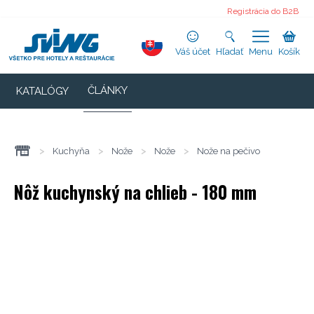
Registrácia do B2B
Váš účet
Hľadať
Menu
Košík
ČLÁNKY
KATALÓGY
>
Kuchyňa
>
Nože
>
Nože
>
Nože na pečivo
Nôž kuchynský na chlieb - 180 mm