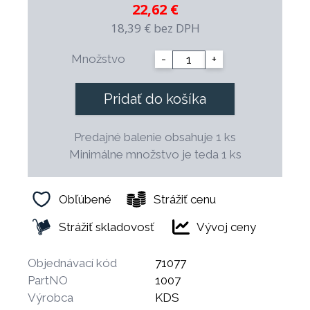
22,62 €
zákazníkov preferujúcich kvalitu.
Umožňujú umývanie v automatických umývačkách.
18,39 €
bez DPH
Nože rady TREND boli hodnotené kladne Štátnou
skúšobňou a sú hygienicky nezávadné.
Množstvo
-
+
Pridať do košíka
Predajné balenie obsahuje 1 ks
Minimálne množstvo je teda 1 ks
Obľúbené
Strážiť cenu
Strážiť skladovosť
Vývoj ceny
Objednávací kód
71077
PartNO
1007
Výrobca
KDS