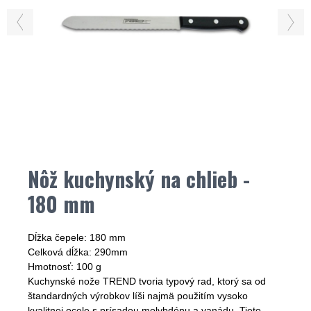
Nôž kuchynský na chlieb -
180 mm
Dĺžka čepele: 180 mm
Celková dĺžka: 290mm
Hmotnosť: 100 g
Kuchynské nože TREND tvoria typový rad, ktorý sa od
štandardných výrobkov líši najmä použitím vysoko
kvalitnej ocele s prísadou molybdénu a vanádu. Tieto