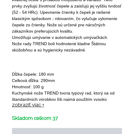
prvky zvyšujú životnosť čepele a zaisťujú jej vyššiu tvrdosť
(52 - 54 HRc). Upevnenie črienky k čepeli je riešené
klasickým spôsobom - nitovaním, čo vylučuje vylomenie
čepele zo črienky. Nože sú určené pre náročných
zákazníkov preferujúcich kvalitu.
Umožňujú umývanie v automatických umývačkách.
Nože rady TREND boli hodnotené kladne Štátnou
skúšobňou a sú hygienicky nezávadné.
Dĺžka čepele: 180 mm
Celková dĺžka: 290mm
Hmotnosť: 100 g
Kuchynské nože TREND tvoria typový rad, ktorý sa od
štandardných výrobkov líši najmä použitím vysoko
zobraziť viac +
kvalitnej ocele s prísadou molybdénu a vanádu. Tieto
prvky zvyšujú životnosť čepele a zaisťujú jej vyššiu tvrdosť
Skladom celkom 37
(52 - 54 HRc). Upevnenie črienky k čepeli je riešené
klasickým spôsobom - nitovaním, čo vylučuje vylomenie
čepele zo črienky. Nože sú určené pre náročných