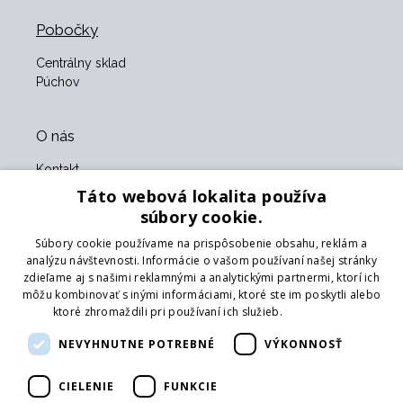
Pobočky
Centrálny sklad
Púchov
O nás
Kontakt
O nás
Táto webová lokalita používa
Obchodné podmienky
súbory cookie.
GDPR
Súbory cookie používame na prispôsobenie obsahu, reklám a
Naši partneri
analýzu návštevnosti. Informácie o vašom používaní našej stránky
zdieľame aj s našimi reklamnými a analytickými partnermi, ktorí ich
Formulár na vrátenie tovaru
môžu kombinovať s inými informáciami, ktoré ste im poskytli alebo
Vrátenie tovaru
ktoré zhromaždili pri používaní ich služieb.
Prečítať viac
Doprava
NEVYHNUTNE POTREBNÉ
VÝKONNOSŤ
Sledujte nás
CIELENIE
FUNKCIE