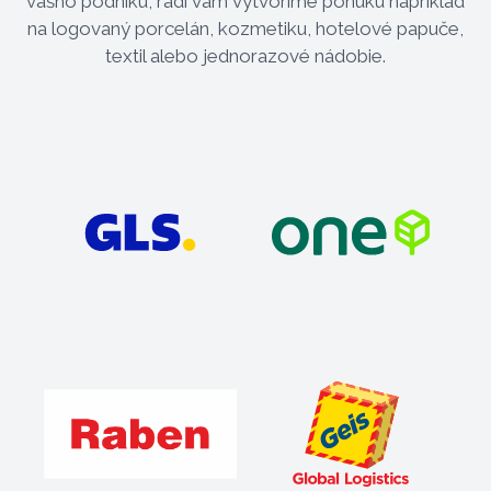
vášho podniku, radi vám vytvoríme ponuku napríklad
na logovaný porcelán, kozmetiku, hotelové papuče,
textil alebo jednorazové nádobie.