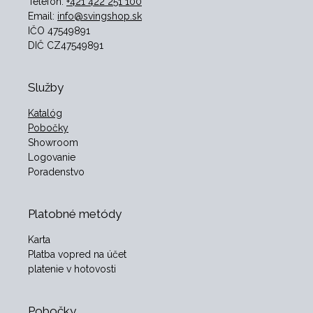
Telefón:
+421 422 251 100
Email:
info@svingshop.sk
IČO 47549891
DIČ CZ47549891
Služby
Katalóg
Pobočky
Showroom
Logovanie
Poradenstvo
Platobné metódy
Karta
Platba vopred na účet
platenie v hotovosti
Pobočky