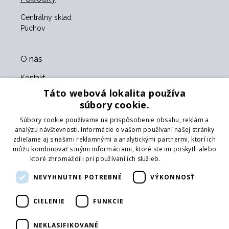
Centrálny sklad
Púchov
O nás
Kontakt
O nás
Táto webová lokalita používa
Obchodné podmienky
súbory cookie.
GDPR
Súbory cookie používame na prispôsobenie obsahu, reklám a
Naši partneri
analýzu návštevnosti. Informácie o vašom používaní našej stránky
zdieľame aj s našimi reklamnými a analytickými partnermi, ktorí ich
Formulár na vrátenie tovaru
môžu kombinovať s inými informáciami, ktoré ste im poskytli alebo
Vrátenie tovaru
ktoré zhromaždili pri používaní ich služieb.
Prečítať viac
Doprava
NEVYHNUTNE POTREBNÉ
VÝKONNOSŤ
Sledujte nás
CIELENIE
FUNKCIE
Web
Prihlásiť mailing
NEKLASIFIKOVANÉ