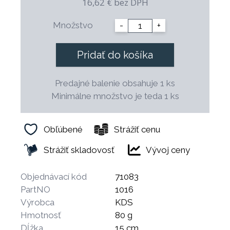
16,62 €
bez DPH
Nože rady TREND boli hodnotené kladne Štátnou
skúšobňou a sú hygienicky nezávadné.
Množstvo
-
+
Pridať do košíka
Predajné balenie obsahuje 1 ks
Minimálne množstvo je teda 1 ks
Obľúbené
Strážiť cenu
Strážiť skladovosť
Vývoj ceny
Objednávací kód
71083
PartNO
1016
Výrobca
KDS
Hmotnosť
80 g
Dĺžka
15 cm