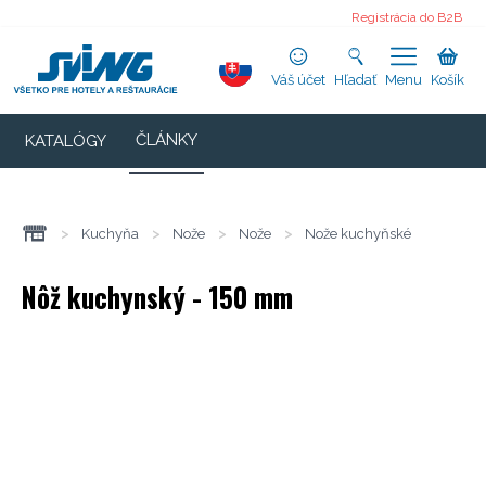
Registrácia do B2B
Váš účet
Hľadať
Menu
Košík
ČLÁNKY
KATALÓGY
>
Kuchyňa
>
Nože
>
Nože
>
Nože kuchyňské
Nôž kuchynský - 150 mm