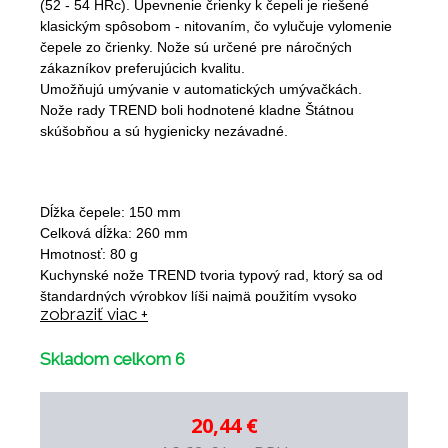
(52 - 54 HRc). Upevnenie črienky k čepeli je riešené
klasickým spôsobom - nitovaním, čo vylučuje vylomenie
čepele zo črienky. Nože sú určené pre náročných
zákazníkov preferujúcich kvalitu.
Umožňujú umývanie v automatických umývačkách.
Nože rady TREND boli hodnotené kladne Štátnou
skúšobňou a sú hygienicky nezávadné.
Dĺžka čepele: 150 mm
Celková dĺžka: 260 mm
Hmotnosť: 80 g
Kuchynské nože TREND tvoria typový rad, ktorý sa od
štandardných výrobkov líši najmä použitím vysoko
zobraziť viac +
kvalitnej ocele s prísadou molybdénu a vanádu. Tieto
prvky zvyšujú životnosť čepele a zaisťujú jej vyššiu tvrdosť
Skladom celkom 6
(52 - 54 HRc). Upevnenie črienky k čepeli je riešené
klasickým spôsobom - nitovaním, čo vylučuje vylomenie
čepele zo črienky. Nože sú určené pre náročných
20,44 €
zákazníkov preferujúcich kvalitu.
Umožňujú umývanie v automatických umývačkách.