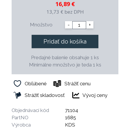
16,89 €
vyššej tvrdosti (54-56 HRc). Moderné ergonomické
rukoväte znižujú namáhavosť práce, pri zachovaní
13,73 €
bez DPH
maximálnej bezpečnosti. Nože je možné umývať v
umývačke riadu.
Množstvo
-
+
Pridať do košíka
Predajné balenie obsahuje 1 ks
Minimálne množstvo je teda 1 ks
Obľúbené
Strážiť cenu
Strážiť skladovosť
Vývoj ceny
Objednávací kód
71104
PartNO
1685
Výrobca
KDS