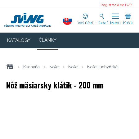
Registrácia do B2B
Váš účet
Hľadať
Menu
Košík
ČLÁNKY
KATALÓGY
>
Kuchyňa
>
Nože
>
Nože
>
Nože kuchyňské
Nôž mäsiarsky klátik - 200 mm