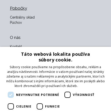
Pobočky
Centrálny sklad
Púchov
O nás
Kontakt
O nás
Táto webová lokalita používa
Obchodné podmienky
súbory cookie.
GDPR
Súbory cookie používame na prispôsobenie obsahu, reklám a
Naši partneri
analýzu návštevnosti. Informácie o vašom používaní našej stránky
zdieľame aj s našimi reklamnými a analytickými partnermi, ktorí ich
Formulár na vrátenie tovaru
môžu kombinovať s inými informáciami, ktoré ste im poskytli alebo
Vrátenie tovaru
ktoré zhromaždili pri používaní ich služieb.
Prečítať viac
Doprava
NEVYHNUTNE POTREBNÉ
VÝKONNOSŤ
Sledujte nás
CIELENIE
FUNKCIE