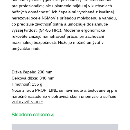
pre profesionálov, ale uplatnenie nájdu aj v kuchyniach
bežných domácností. Ich čepele sú vyrobené z kvalitnej
nerezovej ocele N6MoV s prísadou molybdénu a vanádu,
čo predlžuje životnosť ostria a umožňuje dosiahnutie
vyššej tvrdosti (54-56 HRc). Moderné ergonomické
rukoväte znižujú namáhavosť práce, pri zachovaní
maximálnej bezpečnosti. Nože je možné umývať v
umývačke riadu.
Dĺžka čepele: 200 mm
Celková dĺžka: 340 mm
Hmotnosť: 135 g
Nože z radu PROFI LINE sú navrhnuté a testované aj pre
náročné nasadenie v
potravinárskom priemysle
a spĺňajú
zobraziť viac +
dnešné vysoké hygienické požiadavky. Sú teda vhodné
pre profesionálov, ale uplatnenie nájdu aj v kuchyniach
Skladom celkom 4
bežných domácností. Ich čepele sú vyrobené z kvalitnej
nerezovej ocele N6MoV s prísadou molybdénu a vanádu,
čo predlžuje životnosť ostria a umožňuje dosiahnutie