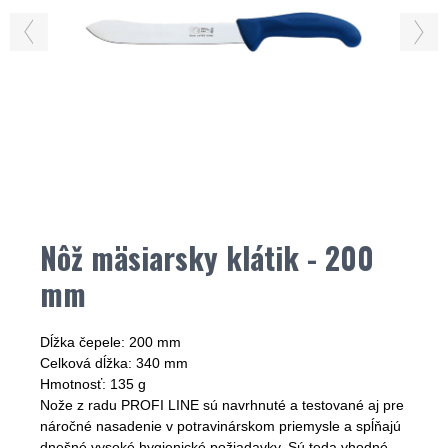
Nôž mäsiarsky klátik - 200
mm
Dĺžka čepele: 200 mm
Celková dĺžka: 340 mm
Hmotnosť: 135 g
Nože z radu PROFI LINE sú navrhnuté a testované aj pre
náročné nasadenie v
potravinárskom priemysle
a spĺňajú
dnešné vysoké hygienické požiadavky. Sú teda vhodné