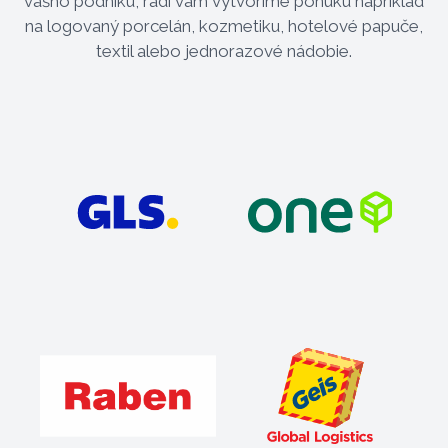
vášho podniku, radi vám vytvoríme ponuku napríklad
na logovaný porcelán, kozmetiku, hotelové papuče,
textil alebo jednorazové nádobie.