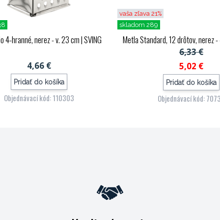
vaša zľava 21%
38
skladom 289
o 4-hranné, nerez - v. 23 cm
| SVING
Metla Standard, 12 drôtov, nerez 
6,33 €
4,66 €
5,02 €
Pridať do košíka
Pridať do košíka
Objednávací kód: 110303
Objednávací kód: 707