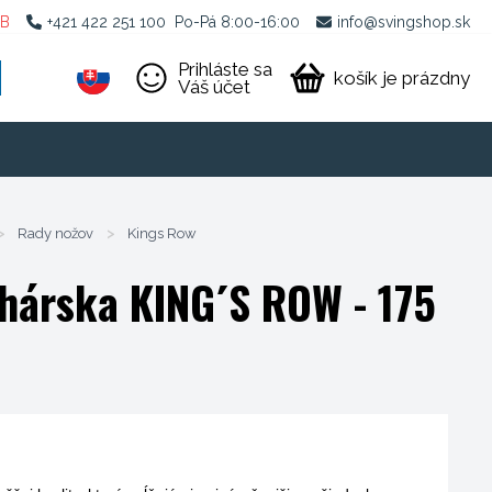
2B
+421 422 251 100
Po-Pá 8:00-16:00
info@svingshop.sk
Prihláste sa
košík je prázdny
Váš účet
>
Rady nožov
>
Kings Row
chárska KING´S ROW - 175