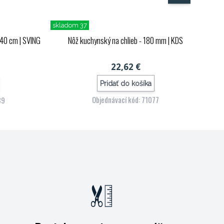
skladom 37
- 40 cm
| SVING
Nôž kuchynský na chlieb - 180 mm
| KDS
22,62 €
Pridať do košíka
Objednávací kód: 71077
39