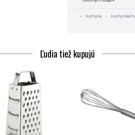
●
Kuchyňa
>
Kuchynské ná
Ľudia tiež kupujú