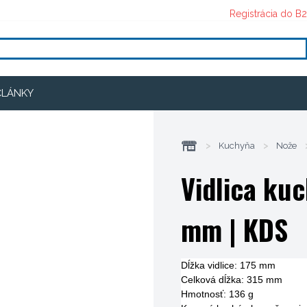
Registrácia do B
ČLÁNKY
>
Kuchyňa
>
Nože
Vidlica ku
mm
| KDS
Dĺžka vidlice: 175 mm
Celková dĺžka: 315 mm
Hmotnosť: 136 g