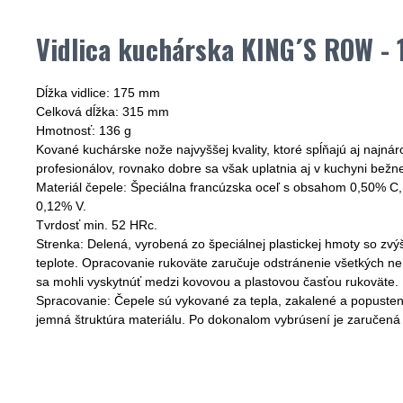
Vidlica kuchárska KING´S ROW -
Dĺžka vidlice: 175 mm
Celková dĺžka: 315 mm
Hmotnosť: 136 g
Kované kuchárske nože najvyššej kvality, ktoré spĺňajú aj najná
profesionálov, rovnako dobre sa však uplatnia aj v kuchyni bežn
Materiál čepele: Špeciálna francúzska oceľ s obsahom 0,50% C
0,12% V.
Tvrdosť min. 52 HRc.
Strenka: Delená, vyrobená zo špeciálnej plastickej hmoty so zvý
teplote. Opracovanie rukoväte zaručuje odstránenie všetkých ne
sa mohli vyskytnúť medzi kovovou a plastovou časťou rukoväte.
Spracovanie: Čepele sú vykované za tepla, zakalené a popusten
jemná štruktúra materiálu. Po dokonalom vybrúsení je zaručená dl