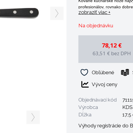
Kované kuchárske nože najvyš
profesionálov, rovnako dobre
zobraziť viac +
Materiál čepele: Špeciálna 
0,12% V.
Na objednávku
Tvrdosť min. 52 HRc.
Strenka: Delená, vyrobená zo
teplote. Opracovanie rukovät
78,12 €
sa mohli vyskytnúť medzi ko
Spracovanie: Čepele sú vyko
63,51 €
bez DPH
jemná štruktúra materiálu. P
Obľúbené
Vývoj ceny
Objednávací kód
7111
Výrobca
KDS
Dĺžka
17,5
Výhody registrácie do 