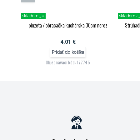
skladom 30
skladom 2
pinzeta / obracačka kuchárska 30cm nerez
Strúhadl
4,01 €
Pridať do košíka
Objednávací kód: 177745