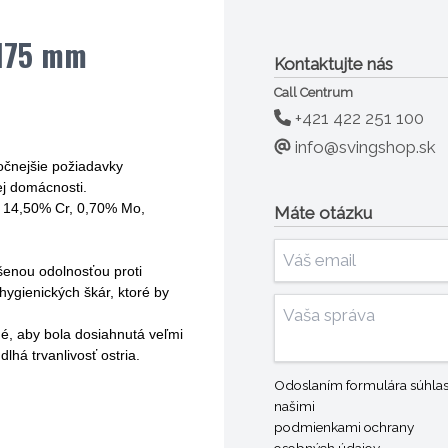
 175 mm
Kontaktujte nás
Call Centrum
+421 422 251 100
info@svingshop.sk
ročnejšie požiadavky
ej domácnosti.
, 14,50% Cr, 0,70% Mo,
Máte otázku
šenou odolnosťou proti
hygienických škár, ktoré by
é, aby bola dosiahnutá veľmi
há trvanlivosť ostria.
Odoslaním formulára súhlasí
našimi
podmienkami ochrany
osobných údajov