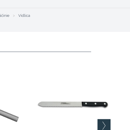
činie
>
Vidlica