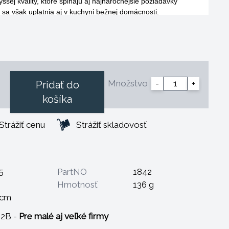
šej kvality, ktoré spĺňajú aj najnáročnejšie požiadavky
 sa však uplatnia aj v kuchyni bežnej domácnosti.
francúzska oceľ s obsahom 0,50% C, 14,50% Cr, 0,70% Mo,
 špeciálnej plastickej hmoty so zvýšenou odolnosťou proti
e zaručuje odstránenie všetkých nehygienických škár, ktoré by
vovou a plastovou časťou rukoväte.
Množstvo
-
+
Pridať do
vané za tepla, zakalené a popustené, aby bola dosiahnutá veľmi
košíka
o dokonalom vybrúsení je zaručená dlhá trvanlivosť ostria.
Strážiť cenu
Strážiť skladovosť
5
PartNO
1842
Hmotnosť
136 g
 cm
B2B -
Pre malé aj veľké firmy