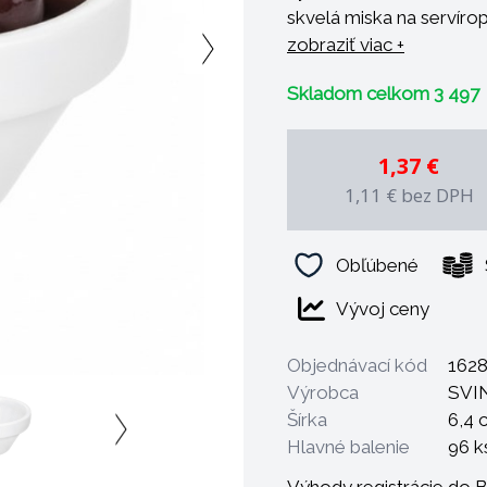
skvelá miska na servíropv
doplnkami.
zobraziť viac +
Skladom celkom 3 497
1,37 €
1,11 €
bez DPH
Obľúbené
Vývoj ceny
Objednávací kód
162
Výrobca
SVI
Šírka
6,4 
Hlavné balenie
96 k