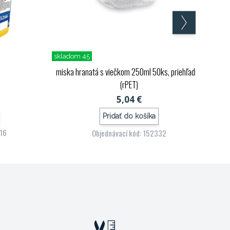
skladom 45
miska hranatá s viečkom 250ml 50ks, priehľadná
(rPET)
5,04 €
Pridať do košíka
516
Objednávací kód: 152332