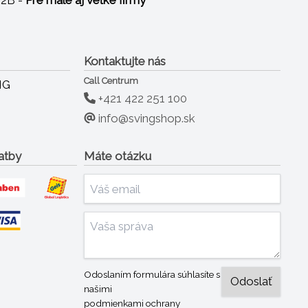
B2B -
Pre malé aj veľké firmy
Kontaktujte nás
Call Centrum
+421 422 251 100
info@svingshop.sk
atby
Máte otázku
Odoslaním formulára súhlasíte s
našimi
podmienkami ochrany