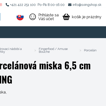
2B
+421 422 251 100
Po-Pá 8:00-16:00
info@svingshop.sk
Prihláste sa
košík je prázdny
Váš účet
írovací nádobí a
Fingerfood / Amuse
>
>
Porcelán
ňky
Bouche
rcelánová miska 6,5 cm
ING
ska,