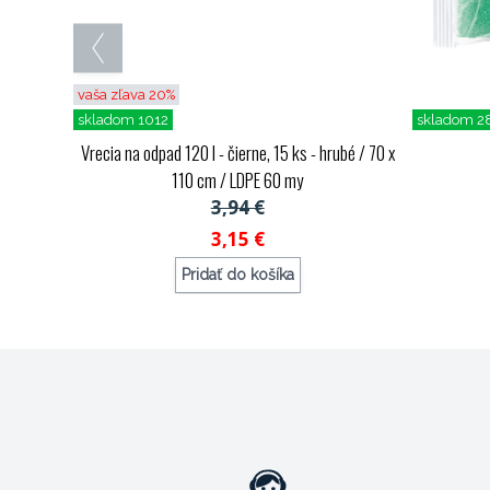
vaša zľava 20%
skladom 1012
skladom 2
Vrecia na odpad 120 l - čierne, 15 ks - hrubé / 70 x
110 cm / LDPE 60 my
3,94 €
3,15 €
Pridať do košíka
Objednávací kód: 72484