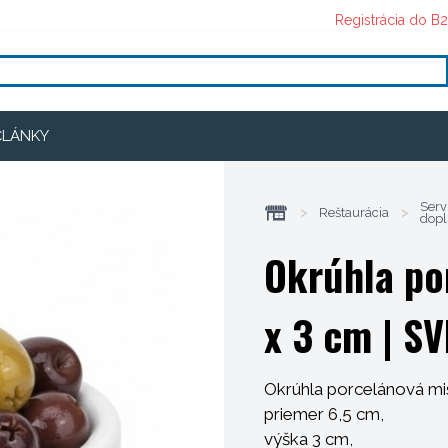
Registrácia do B
ČLÁNKY
Serv
>
Reštaurácia
>
dopl
Okrúhla po
x 3 cm
| SV
Okrúhla porcelánová mi
priemer 6,5 cm,
výška 3 cm,