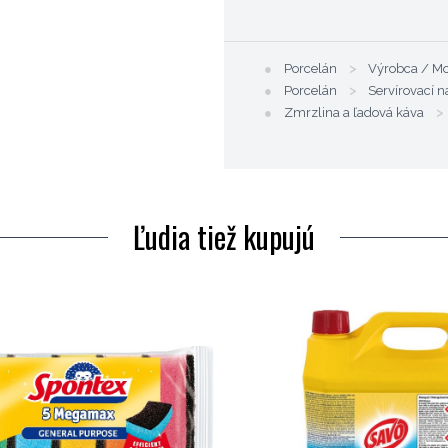
●
Porcelán
>
Výrobca / M
●
Porcelán
>
Servírovací n
●
Zmrzlina a ľadová káva
>
Ľudia tiež kupujú