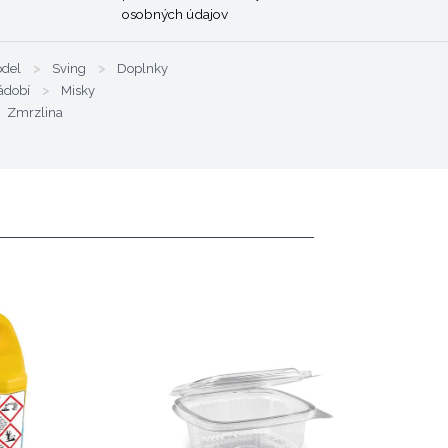
osobných údajov
odel
>
Sving
>
Doplnky
ádobí
>
Misky
Zmrzlina