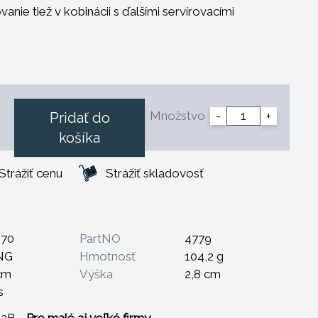
anie tiež v kobinácii s ďalšími servírovacími
Množstvo
-
+
Pridať do
košíka
Strážiť cenu
Strážiť skladovosť
870
PartNO
4779
NG
Hmotnosť
104,2 g
cm
Výška
2,8 cm
s