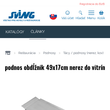
Registrácia do B2B
Váš účet
Hľadať
Menu
Košík
ČLÁNKY
KATALÓGY
>
Reštaurácia
>
Podnosy
>
Tácy / podnosy (nerez, kov)
podnos obdĺžnik 49x17cm nerez do vitrín