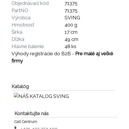
Objednávací kód
71375
PartNO
71375
Výrobca
SVING
Hmotnosť
400 g
Šírka
17 cm
Dĺžka
49 cm
Hlavné balenie
48 ks
Výhody registrácie do B2B -
Pre malé aj veľké
firmy
Katalóg
Kontaktujte nás
Call Centrum
+421 422 251 100