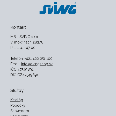
Kontakt
MB - SVING s.r.o.
V mokřinách 283/8
Praha 4, 147 00
Telefón:
+421 422 251 100
Email:
info@svingshop.sk
IČO 47549891
DIČ CZ47549891
Služby
Katalóg
Pobočky
Showroom