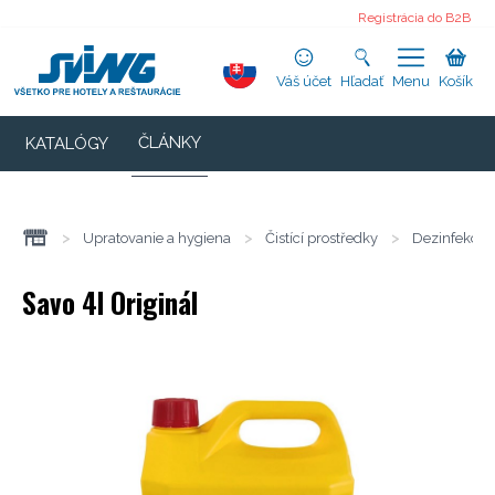
Registrácia do B2B
Váš účet
Hľadať
Menu
Košík
ČLÁNKY
KATALÓGY
>
Upratovanie a hygiena
>
Čistící prostředky
>
Dezinfekce 
Savo 4l Originál