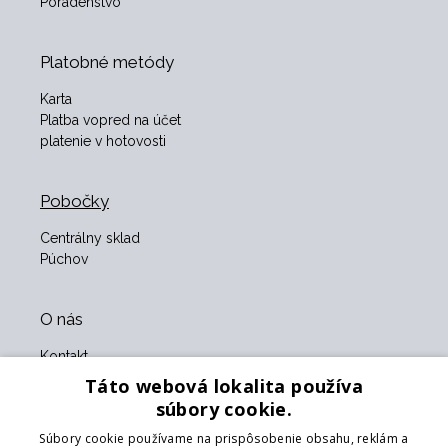
Poradenstvo
Platobné metódy
Karta
Platba vopred na účet
platenie v hotovosti
Pobočky
Centrálny sklad
Púchov
O nás
Kontakt
O nás
Táto webová lokalita používa
Obchodné podmienky
súbory cookie.
GDPR
Súbory cookie používame na prispôsobenie obsahu, reklám a
Naši partneri