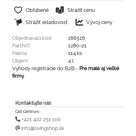
Obľúbené
Strážiť cenu
Strážiť skladovosť
Vývoj ceny
Objednávací kód
166516
PartNO
1280-21
Paleta
114 ks
Objem
4 l
Výhody registrácie do B2B -
Pre malé aj veľké
firmy
Kontaktujte nás
Call Centrum
+421 422 251 100
info@svingshop.sk