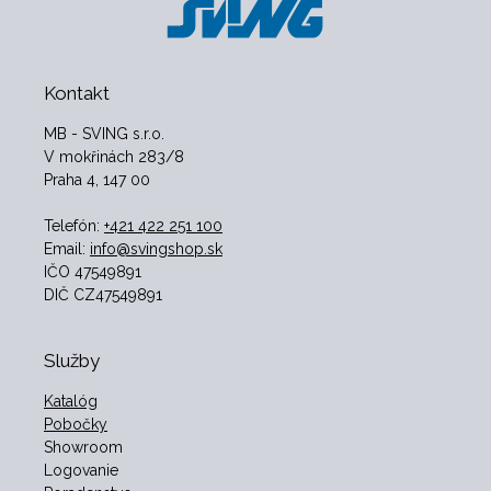
Kontakt
MB - SVING s.r.o.
V mokřinách 283/8
Praha 4, 147 00
Telefón:
+421 422 251 100
Email:
info@svingshop.sk
IČO 47549891
DIČ CZ47549891
Služby
Katalóg
Pobočky
Showroom
Logovanie