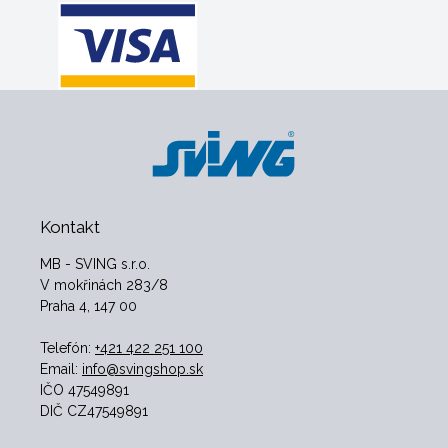
Kontakt
MB - SVING s.r.o.
V mokřinách 283/8
Praha 4, 147 00
Telefón:
+421 422 251 100
Email:
info@svingshop.sk
IČO 47549891
DIČ CZ47549891