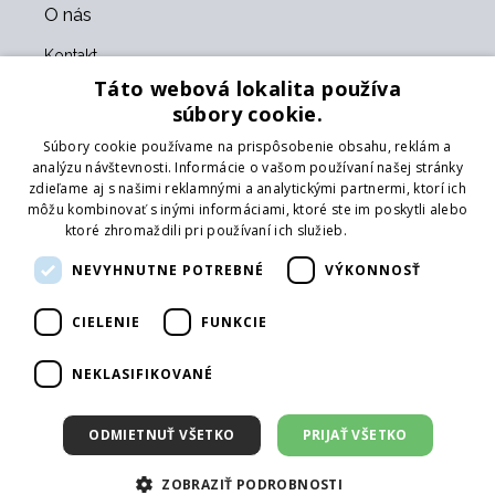
O nás
Kontakt
O nás
Táto webová lokalita používa
Obchodné podmienky
súbory cookie.
GDPR
Súbory cookie používame na prispôsobenie obsahu, reklám a
Naši partneri
analýzu návštevnosti. Informácie o vašom používaní našej stránky
zdieľame aj s našimi reklamnými a analytickými partnermi, ktorí ich
Formulár na vrátenie tovaru
môžu kombinovať s inými informáciami, ktoré ste im poskytli alebo
Vrátenie tovaru
ktoré zhromaždili pri používaní ich služieb.
Prečítať viac
Doprava
NEVYHNUTNE POTREBNÉ
VÝKONNOSŤ
Sledujte nás
CIELENIE
FUNKCIE
Web
Prihlásiť mailing
NEKLASIFIKOVANÉ
ODMIETNUŤ VŠETKO
PRIJAŤ VŠETKO
ZOBRAZIŤ PODROBNOSTI