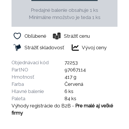
Predajné balenie obsahuje 1 ks
Minimálne množstvo je teda 1 ks
Obľúbené
Strážiť cenu
Strážiť skladovosť
Vývoj ceny
Objednávací kód
72253
PartNO
97067114
Hmotnosť
417 g
Farba
Červená
Hlavné balenie
6 ks
Paleta
84 ks
Výhody registrácie do B2B -
Pre malé aj veľké
firmy