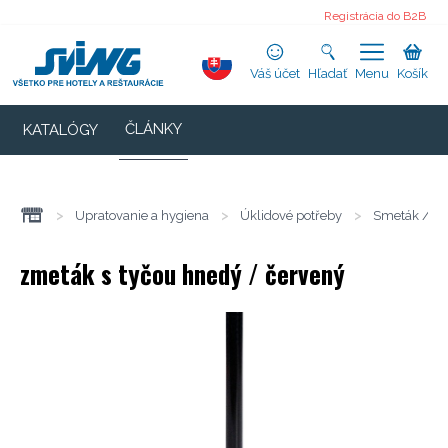
Registrácia do B2B
Váš účet
Hľadať
Menu
Košík
ČLÁNKY
KATALÓGY
>
Upratovanie a hygiena
>
Úklidové potřeby
>
Smeták / sm
zmeták s tyčou hnedý / červený