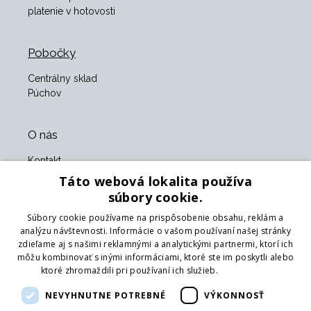
platenie v hotovosti
Pobočky
Centrálny sklad
Púchov
O nás
Kontakt
O nás
Táto webová lokalita používa
Obchodné podmienky
súbory cookie.
GDPR
Súbory cookie používame na prispôsobenie obsahu, reklám a
Naši partneri
analýzu návštevnosti. Informácie o vašom používaní našej stránky
zdieľame aj s našimi reklamnými a analytickými partnermi, ktorí ich
Formulár na vrátenie tovaru
môžu kombinovať s inými informáciami, ktoré ste im poskytli alebo
Vrátenie tovaru
ktoré zhromaždili pri používaní ich služieb.
Prečítať viac
Doprava
NEVYHNUTNE POTREBNÉ
VÝKONNOSŤ