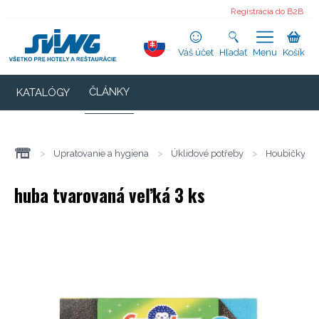
Registrácia do B2B
Váš účet
Hľadať
Menu
Košík
ČLÁNKY
KATALÓGY
>
Upratovanie a hygiena
>
Úklidové potřeby
>
Houbičky na
huba tvarovaná veľká 3 ks