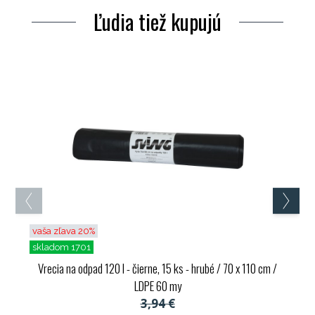
Ľudia tiež kupujú
vaša zľava 20%
skladom 1701
Vrecia na odpad 120 l - čierne, 15 ks - hrubé / 70 x 110 cm /
LDPE 60 my
3,94 €