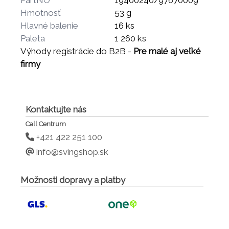
PartNO
19400240/97670009
Hmotnosť
53 g
Hlavné balenie
16 ks
Paleta
1 260 ks
Výhody registrácie do B2B -
Pre malé aj veľké
firmy
Kontaktujte nás
Call Centrum
+421 422 251 100
info@svingshop.sk
Možnosti dopravy a platby