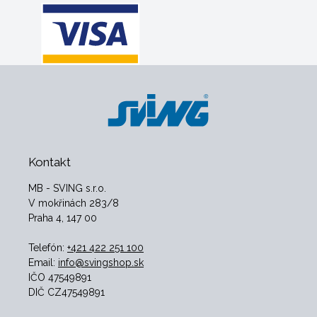
Kontakt
MB - SVING s.r.o.
V mokřinách 283/8
Praha 4, 147 00
Telefón:
+421 422 251 100
Email:
info@svingshop.sk
IČO 47549891
DIČ CZ47549891