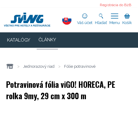
Registrácia do B2B
Váš účet
Hľadať
Menu
Košík
ČLÁNKY
KATALÓGY
>
Jednorazový riad
>
Fólie potravinové
Potravinová fólia viGO! HORECA, PE
rolka 9my, 29 cm x 300 m