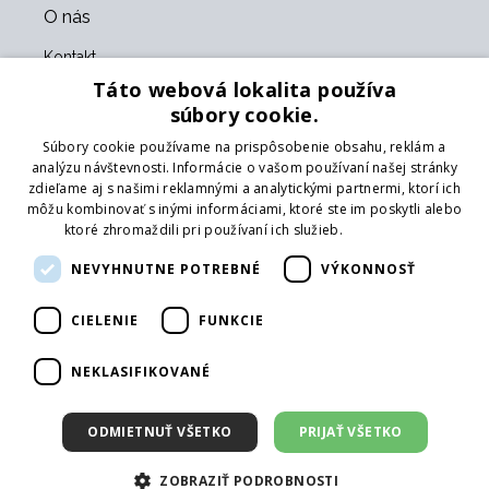
O nás
Kontakt
O nás
Táto webová lokalita používa
Obchodné podmienky
súbory cookie.
GDPR
Súbory cookie používame na prispôsobenie obsahu, reklám a
Naši partneri
analýzu návštevnosti. Informácie o vašom používaní našej stránky
zdieľame aj s našimi reklamnými a analytickými partnermi, ktorí ich
Formulár na vrátenie tovaru
môžu kombinovať s inými informáciami, ktoré ste im poskytli alebo
Vrátenie tovaru
ktoré zhromaždili pri používaní ich služieb.
Prečítať viac
Doprava
NEVYHNUTNE POTREBNÉ
VÝKONNOSŤ
Sledujte nás
CIELENIE
FUNKCIE
Web
Prihlásiť mailing
NEKLASIFIKOVANÉ
ODMIETNUŤ VŠETKO
PRIJAŤ VŠETKO
ZOBRAZIŤ PODROBNOSTI