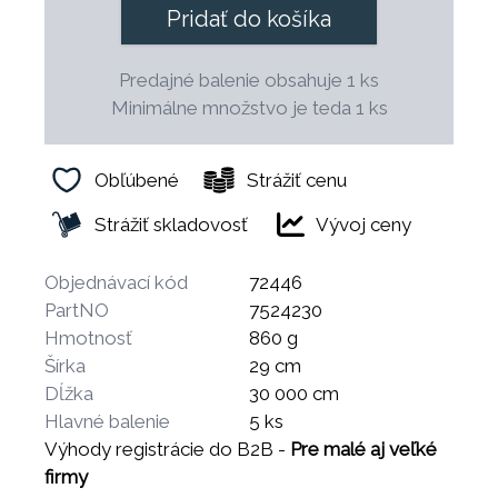
Pridať do košíka
Predajné balenie obsahuje 1 ks
Minimálne množstvo je teda 1 ks
Obľúbené
Strážiť cenu
Strážiť skladovosť
Vývoj ceny
Objednávací kód
72446
PartNO
7524230
Hmotnosť
860 g
Šírka
29 cm
Dĺžka
30 000 cm
Hlavné balenie
5 ks
Výhody registrácie do B2B -
Pre malé aj veľké
firmy