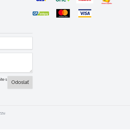
te s
zzu