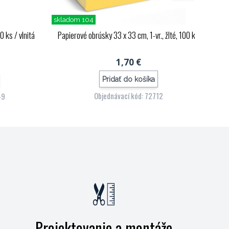
skladom 104
 ks / vlnitá
Papierové obrúsky 33 x 33 cm, 1-vr., žlté, 100 ks
1,70 €
Pridať do košíka
Objednávací kód: 72712
49
Projektovanie a montáže