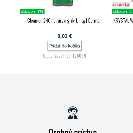
doprodej
skladom 174
skladom 4
Cleamen 240 na rúry a grily 1,1 kg
| Cormen
KRYSTAL WC
9,02 €
Pridať do košíka
Objednávací kód: 126056
Osobný prístup