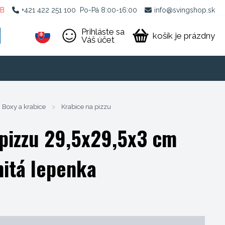
2B
+421 422 251 100
Po-Pá 8:00-16:00
info@svingshop.sk
Prihláste sa
košík je prázdny
Váš účet
Boxy a krabice
>
Krabice na pizzu
 pizzu 29,5x29,5x3 cm
nitá lepenka