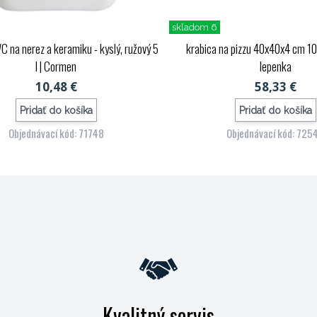
skladom 6
 na nerez a keramiku - kyslý, ružový 5
krabica na pizzu 40x40x4 cm 100
l
| Cormen
lepenka
10,48 €
58,33 €
Pridať do košíka
Pridať do košíka
Objednávací kód: 71748
Objednávací kód: 725
Kvalitný servis