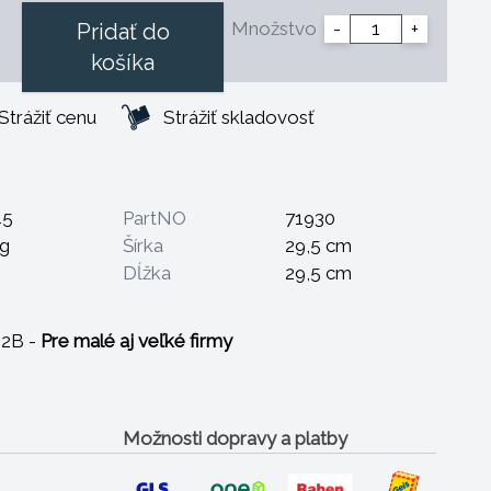
Množstvo
-
+
Pridať do
košíka
Strážiť cenu
Strážiť skladovosť
45
PartNO
71930
kg
Šírka
29,5 cm
m
Dĺžka
29,5 cm
B2B -
Pre malé aj veľké firmy
Možnosti dopravy a platby