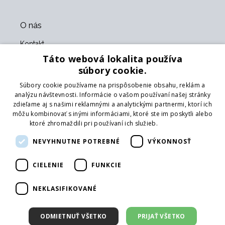
O nás
Kontakt
O nás
Táto webová lokalita používa
Obchodné podmienky
súbory cookie.
GDPR
Súbory cookie používame na prispôsobenie obsahu, reklám a
Naši partneri
analýzu návštevnosti. Informácie o vašom používaní našej stránky
zdieľame aj s našimi reklamnými a analytickými partnermi, ktorí ich
Formulár na vrátenie tovaru
môžu kombinovať s inými informáciami, ktoré ste im poskytli alebo
Vrátenie tovaru
ktoré zhromaždili pri používaní ich služieb.
Prečítať viac
Doprava
NEVYHNUTNE POTREBNÉ
VÝKONNOSŤ
Sledujte nás
CIELENIE
FUNKCIE
Web
Prihlásiť mailing
NEKLASIFIKOVANÉ
ODMIETNUŤ VŠETKO
PRIJAŤ VŠETKO