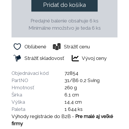
Pridať do košíka
Predajné balenie obsahuje 6 ks
Minimálne množstvo je teda 6 ks
Obľúbené
Strážiť cenu
Strážiť skladovosť
Vývoj ceny
Objednávací kód
72854
PartNO
31/B6 0,2 Sving
Hmotnosť
260 g
Šírka
6,1 cm
Výška
14,4 cm
Paleta
1 644 ks
Výhody registrácie do B2B -
Pre malé aj veľké
firmy