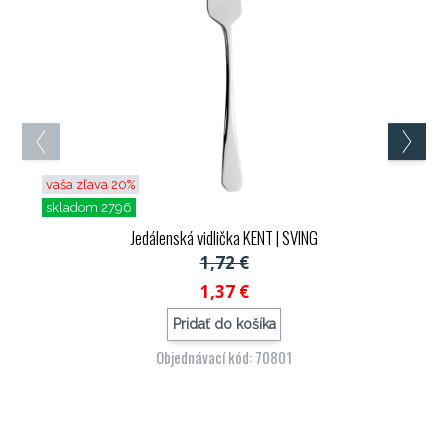
vaša zľava 20%
skladom 2796
Jedálenská vidlička KENT
| SVING
1,72 €
1,37 €
Pridať do košíka
Objednávací kód: 70801