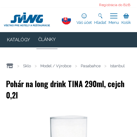
Registrácia do B2B
Váš účet
Hľadať
Menu
Košík
ČLÁNKY
KATALÓGY
>
Sklo
>
Model / Výrobce
>
Pasabahce
>
Istanbul
Pohár na long drink TINA 290ml, cejch
0,2l