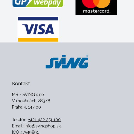
Kontakt
MB - SVING s.r.o.
V mokřinách 283/8
Praha 4, 147 00
Telefón:
+421 422 251 100
Email:
info@svingshop.sk
IČO 47549891