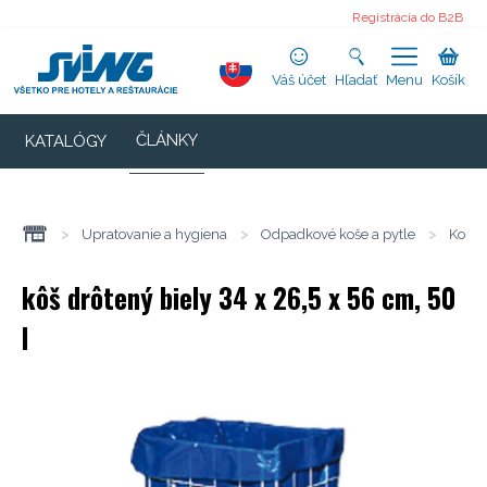
Registrácia do B2B
Váš účet
Hľadať
Menu
Košík
ČLÁNKY
KATALÓGY
>
Upratovanie a hygiena
>
Odpadkové koše a pytle
>
Koše 
kôš drôtený biely 34 x 26,5 x 56 cm, 50
l