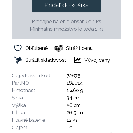
Pridať do košíka
Predajné balenie obsahuje 1 ks
Minimálne množstvo je teda 1 ks
Obľúbené
Strážiť cenu
Strážiť skladovosť
Vývoj ceny
Objednávací kód
72875
PartNO
182014
Hmotnosť
1 460 g
Šírka
34 cm
Výška
56 cm
Dĺžka
26,5 cm
Hlavné balenie
12 ks
Objem
60 l