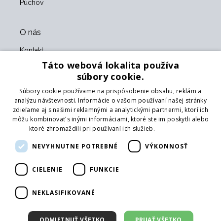
Púchov
O nás
Kontakt
O nás
Táto webová lokalita používa
Obchodné podmienky
súbory cookie.
GDPR
Súbory cookie používame na prispôsobenie obsahu, reklám a
Naši partneri
analýzu návštevnosti. Informácie o vašom používaní našej stránky
zdieľame aj s našimi reklamnými a analytickými partnermi, ktorí ich
Formulár na vrátenie tovaru
môžu kombinovať s inými informáciami, ktoré ste im poskytli alebo
Vrátenie tovaru
ktoré zhromaždili pri používaní ich služieb.
Prečítať viac
Doprava
NEVYHNUTNE POTREBNÉ
VÝKONNOSŤ
Sledujte nás
CIELENIE
FUNKCIE
Web
Prihlásiť mailing
NEKLASIFIKOVANÉ
ODMIETNUŤ VŠETKO
PRIJAŤ VŠETKO