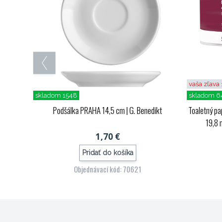
vaša zľava
skladom 1548
skladom 6
Podšálka PRAHA 14,5 cm
| G. Benedikt
Toaletný pa
19,8 m
1,70 €
Pridať do košíka
Objednávací kód: 70621