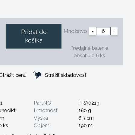
álnym čistiacim prostriedkom
aka vyváženej konštrukcii
vadný
vlastného loga
Množstvo
-
+
Pridať do
rové a vhodné na použitie v profesionálnej
košíka
priebežného doplňovania
Predajné balenie
esto pri skladovaní
obsahuje 6 ks
ri teplote 1.400 ° C.
Strážiť cenu
Strážiť skladovosť
1
PartNO
PRA0219
enedikt
Hmotnosť
180 g
cm
Výška
6,3 cm
0 ks
Objem
190 ml