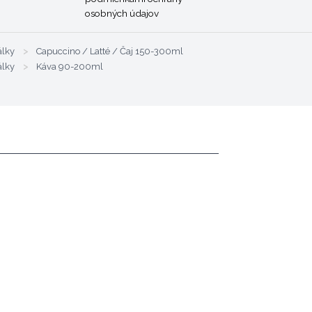
osobných údajov
álky
>
Capuccino / Latté / Čaj 150-300ml
álky
>
Káva 90-200ml