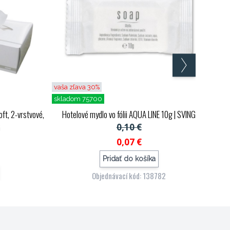
vaša zľava 30%
skladom 75700
ft, 2-vrstvové,
Hotelové mydlo vo fólii AQUA LINE 10g
| SVING
G
0,10 €
0,07 €
Pridať do košíka
Objednávací kód: 138782
76