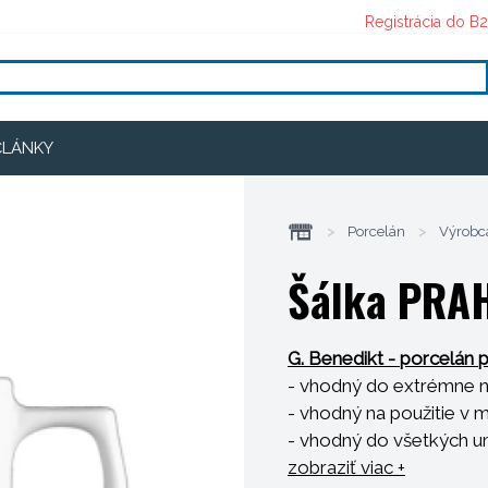
Registrácia do B
ČLÁNKY
>
Porcelán
>
Výrobc
Šálka PRAH
G. Benedikt - porcelán p
- vhodný do extrémne 
- vhodný na použitie v 
- vhodný do všetkých u
- odolný voči tepelný
zobraziť viac +