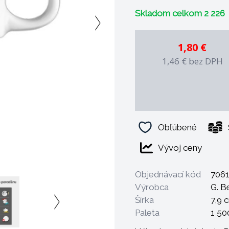
- odolný voči profesion
Skladom celkom 2 226
- mechanicky odolný vď
- 100% zdravotne nezá
- možnosť dekorácie a 
1,80 €
- dekorácie sú podglazú
1,46 €
bez DPH
gastronómii
- možnosť dlhodobého 
- špeciálny tvar šetrí mi
- finálny výpal prebieha p
Obľúbené
Vývoj ceny
Objednávací kód
7061
Výrobca
G. B
Šírka
7,9 
Paleta
1 50