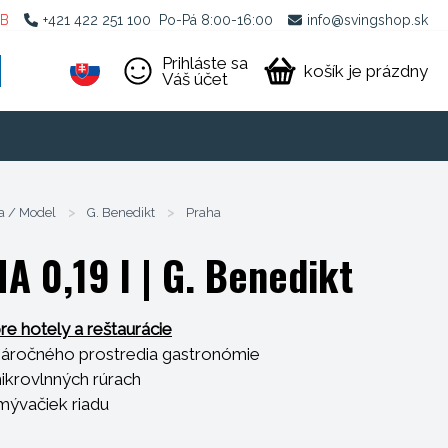
2B
+421 422 251 100
Po-Pá 8:00-16:00
info@svingshop.sk
Prihláste sa
košík je prázdny
Váš účet
a / Model
>
G. Benedikt
>
Praha
A 0,19 l
| G. Benedikt
re hotely a reštaurácie
náročného prostredia gastronómie
mikrovlnných rúrach
mývačiek riadu
m šokom