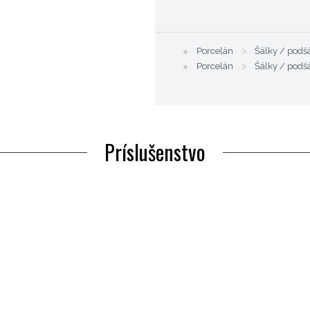
●
Porcelán
>
Šálky / podš
●
Porcelán
>
Šálky / podš
Príslušenstvo