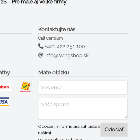
B2B -
Pre malé aj veľké firmy
Kontaktujte nás
Call Centrum
+421 422 251 100
info@svingshop.sk
atby
Máte otázku
Odoslaním formulára súhlasíte s
našimi
podmienkami ochrany