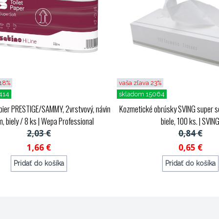
 18%
vaša zľava 23%
414
skladom 15064
pier PRESTIGE/SAMMY, 2vrstvový, návin
Kozmetické obrúsky SVING super so
, biely / 8 ks
| Wepa Professional
biele, 100 ks.
| SVIN
2,03 €
0,84 €
1,66 €
0,65 €
Pridať do košíka
Pridať do košíka
Objednávací kód: 123430
Objednávací kód: 1193