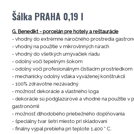
Šálka PRAHA 0,19 l
G. Benedikt - porcelán pre hotely a reštaurácie
- vhodný do extrémne náročného prostredia gastro
- vhodný na použitie v mikrovlnných rúrach
- vhodný do všetkých umývačiek riadu
- odolný voči tepelným šokom
- odolný voči profesionálnym čistiacim prostriedkom
- mechanicky odolný vďaka vyváženej konštrukcii
- 100% zdravotne nezávadný
- možnosť dekorácie a vlastného loga
- dekorácie sú podglazúrové a vhodné na použitie v p
gastronómii
- možnosť dlhodobého priebežného doplňovania
- špeciálny tvar šetrí miesto pri skladovaní
- finálny výpal prebieha pri teplote 1.400 ° C.