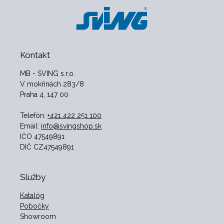
Kontakt
MB - SVING s.r.o.
V mokřinách 283/8
Praha 4, 147 00
Telefón:
+421 422 251 100
Email:
info@svingshop.sk
IČO 47549891
DIČ CZ47549891
Služby
Katalóg
Pobočky
Showroom