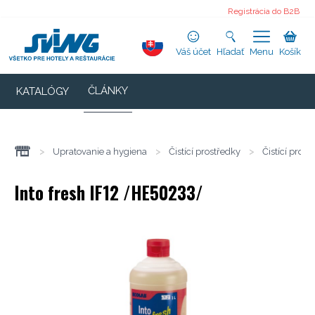
Registrácia do B2B
Váš účet
Hľadať
Menu
Košík
ČLÁNKY
KATALÓGY
>
Upratovanie a hygiena
>
Čistící prostředky
>
Čistící pros
Into fresh IF12 /HE50233/