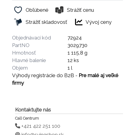
Obľúbené
Strážiť cenu
Strážiť skladovosť
Vývoj ceny
Objednávací kód
72924
PartNO
3029730
Hmotnosť
1 115,8 g
Hlavné balenie
12 ks
Objem
1 l
Výhody registrácie do B2B -
Pre malé aj veľké
firmy
Kontaktujte nás
Call Centrum
+421 422 251 100
info@svingshop.sk