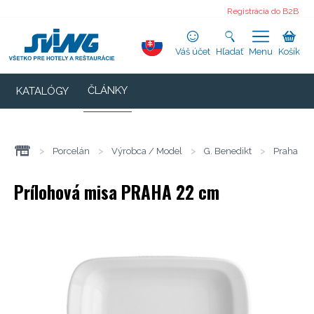
Registrácia do B2B
Váš účet
Hľadať
Menu
Košík
ČLÁNKY
KATALÓGY
>
Porcelán
>
Výrobca / Model
>
G. Benedikt
>
Praha
Prílohová misa PRAHA 22 cm