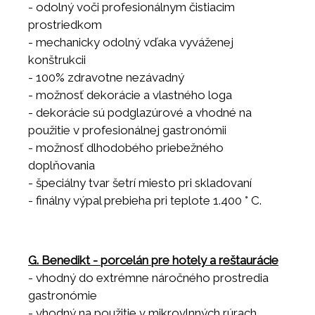
- odolný voči profesionálnym čistiacim
prostriedkom
- mechanicky odolný vďaka vyváženej
konštrukcii
- 100% zdravotne nezávadný
- možnosť dekorácie a vlastného loga
- dekorácie sú podglazúrové a vhodné na
použitie v profesionálnej gastronómii
- možnosť dlhodobého priebežného
doplňovania
- špeciálny tvar šetrí miesto pri skladovaní
- finálny výpal prebieha pri teplote 1.400 ° C.
G. Benedikt - porcelán pre hotely a reštaurácie
- vhodný do extrémne náročného prostredia
gastronómie
- vhodný na použitie v mikrovlnných rúrach