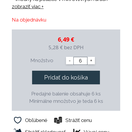
- vhodný do všetkých umývačiek riadu
zobraziť viac +
- odolný voči tepelným šokom
Na objednávku
- odolný voči profesionálnym čistiacim
prostriedkom
- mechanicky odolný vďaka vyváženej
6,49 €
konštrukcii
5,28 €
bez DPH
- 100% zdravotne nezávadný
- možnosť dekorácie a vlastného loga
Množstvo
-
+
- dekorácie sú podglazúrové a vhodné na
použitie v profesionálnej gastronómii
Pridať do košíka
- možnosť dlhodobého priebežného
doplňovania
Predajné balenie obsahuje 6 ks
- špeciálny tvar šetrí miesto pri skladovaní
Minimálne množstvo je teda 6 ks
- finálny výpal prebieha pri teplote 1.400 ° C.
Obľúbené
Strážiť cenu
Strážiť skladovosť
Vývoj ceny