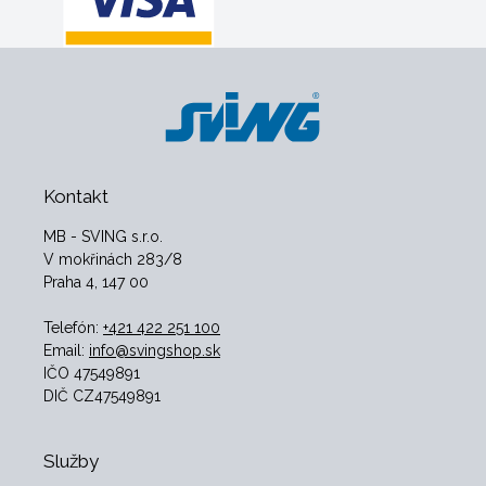
Kontakt
MB - SVING s.r.o.
V mokřinách 283/8
Praha 4, 147 00
Telefón:
+421 422 251 100
Email:
info@svingshop.sk
IČO 47549891
DIČ CZ47549891
Služby