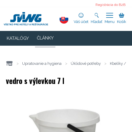
Registrácia do B2B
Váš účet
Hľadať
Menu
Košík
ČLÁNKY
KATALÓGY
>
Upratovanie a hygiena
>
Úklidové potřeby
>
Kbelíky / vě
vedro s výlevkou 7 l