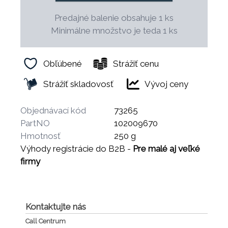
Predajné balenie obsahuje 1 ks
Minimálne množstvo je teda 1 ks
Obľúbené
Strážiť cenu
Strážiť skladovosť
Vývoj ceny
Objednávací kód
73265
PartNO
102009670
Hmotnosť
250 g
Výhody registrácie do B2B -
Pre malé aj veľké
firmy
Kontaktujte nás
Call Centrum