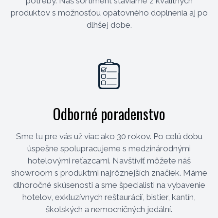
potreby. Náš sortiment staviame z kvalitných
produktov s možnosťou opätovného doplnenia aj po
dlhšej dobe.
Odborné poradenstvo
Sme tu pre vás už viac ako 30 rokov. Po celú dobu
úspešne spolupracujeme s medzinárodnými
hotelovými reťazcami. Navštíviť môžete náš
showroom s produktmi najrôznejších značiek. Máme
dlhoročné skúsenosti a sme špecialisti na vybavenie
hotelov, exkluzívnych reštaurácií, bistier, kantín,
školských a nemocničných jedální.