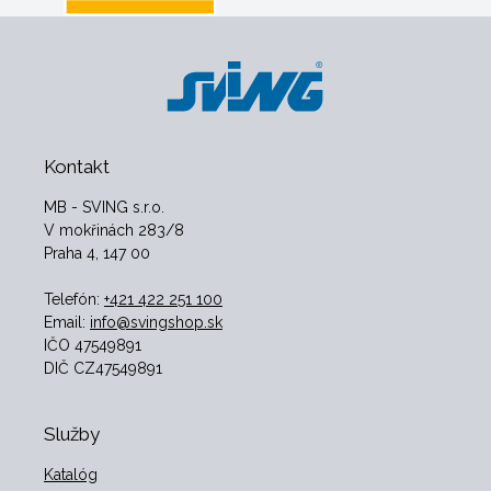
Kontakt
MB - SVING s.r.o.
V mokřinách 283/8
Praha 4, 147 00
Telefón:
+421 422 251 100
Email:
info@svingshop.sk
IČO 47549891
DIČ CZ47549891
Služby
Katalóg