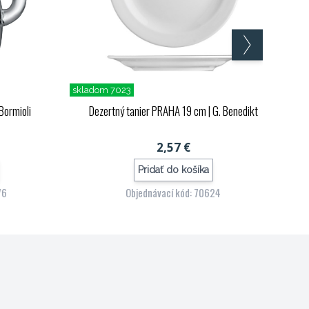
skladom 7023
Bormioli
Dezertný tanier PRAHA 19 cm
| G. Benedikt
2,57 €
Pridať do košíka
76
Objednávací kód: 70624