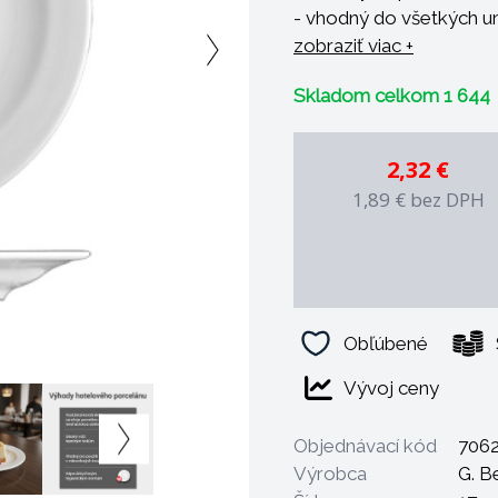
- vhodný do všetkých u
- odolný voči tepelný
zobraziť viac +
- odolný voči profesion
Skladom celkom 1 644
- mechanicky odolný vď
- 100% zdravotne nezá
- možnosť dekorácie a 
2,32 €
- dekorácie sú podglazú
1,89 €
bez DPH
gastronómii
- možnosť dlhodobého 
- špeciálny tvar šetrí mi
- finálny výpal prebieha p
Obľúbené
Vývoj ceny
Objednávací kód
706
Výrobca
G. B