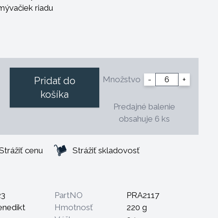
mývačiek riadu
m šokom
álnym čistiacim prostriedkom
aka vyváženej konštrukcii
vadný
vlastného loga
Množstvo
-
+
Pridať do
rové a vhodné na použitie v profesionálnej
košíka
priebežného doplňovania
Predajné balenie
esto pri skladovaní
obsahuje 6 ks
ri teplote 1.400 ° C.
Strážiť cenu
Strážiť skladovosť
23
PartNO
PRA2117
enedikt
Hmotnosť
220 g