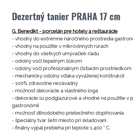
Dezertný tanier PRAHA 17 cm
G. Benedikt - porcelán pre hotely a reštaurácie
- vhodný do extrémne náročného prostredia gastro
- vhodný na použitie v mikrovlnných rúrach
- vhodný do všetkých umývačiek riadu
- odolný voči tepelným šokom
- odolný voči profesionálnym čistiacim prostriedkom
- mechanicky odolný vďaka vyváženej konštrukcii
- 100% zdravotne nezávadný
- možnosť dekorácie a vlastného loga
- dekorácie sú podglazúrové a vhodné na použitie v p
gastronómii
- možnosť dlhodobého priebežného doplňovania
- špeciálny tvar šetrí miesto pri skladovaní
- finálny výpal prebieha pri teplote 1.400 ° C.