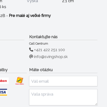
m
Výška
2,1 cm
6 ks
B2B -
Pre malé aj veľké firmy
Kontaktujte nás
Call Centrum
+421 422 251 100
info@svingshop.sk
atby
Máte otázku