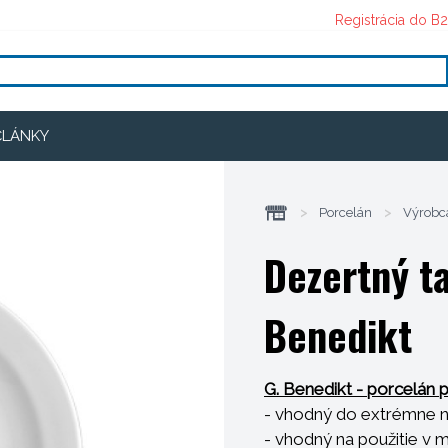
Registrácia do B
ČLÁNKY
>
Porcelán
>
Výrobc
Dezertný t
Benedikt
G. Benedikt - porcelán p
- vhodný do extrémne 
- vhodný na použitie v 