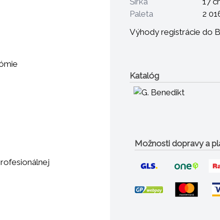
Šírka
17 c
Paleta
2 01
Výhody registrácie do 
nómie
Katalóg
Možnosti dopravy a pl
rofesionálnej