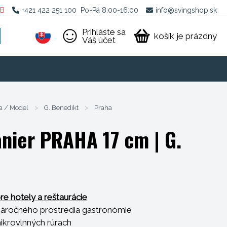
2B
+421 422 251 100
Po-Pá 8:00-16:00
info@svingshop.sk
Prihláste sa
košík je prázdny
Váš účet
a / Model
>
G. Benedikt
>
Praha
anier PRAHA 17 cm
| G.
re hotely a reštaurácie
náročného prostredia gastronómie
mikrovlnných rúrach