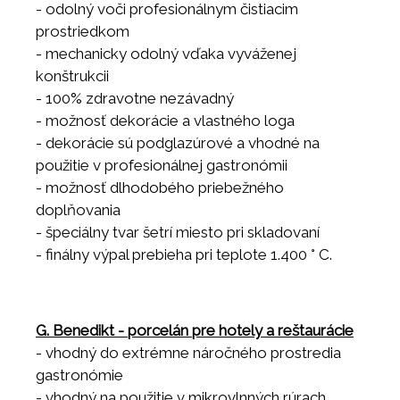
- odolný voči profesionálnym čistiacim
prostriedkom
- mechanicky odolný vďaka vyváženej
konštrukcii
- 100% zdravotne nezávadný
- možnosť dekorácie a vlastného loga
- dekorácie sú podglazúrové a vhodné na
použitie v profesionálnej gastronómii
- možnosť dlhodobého priebežného
doplňovania
- špeciálny tvar šetrí miesto pri skladovaní
- finálny výpal prebieha pri teplote 1.400 ° C.
G. Benedikt - porcelán pre hotely a reštaurácie
- vhodný do extrémne náročného prostredia
gastronómie
- vhodný na použitie v mikrovlnných rúrach