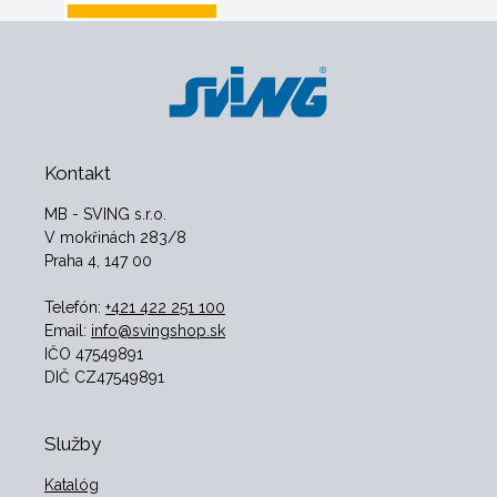
Kontakt
MB - SVING s.r.o.
V mokřinách 283/8
Praha 4, 147 00
Telefón:
+421 422 251 100
Email:
info@svingshop.sk
IČO 47549891
DIČ CZ47549891
Služby
Katalóg