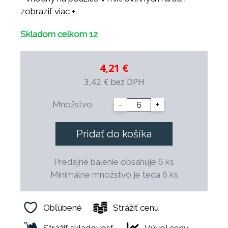
- vhodný do všetkých umývačiek riadu
zobraziť viac +
- odolný voči tepelným šokom
Skladom celkom 12
- odolný voči profesionálnym čistiacim
prostriedkom
- mechanicky odolný vďaka vyváženej
4,21 €
konštrukcii
3,42 €
bez DPH
- 100% zdravotne nezávadný
- možnosť dekorácie a vlastného loga
Množstvo
-
+
- dekorácie sú podglazúrové a vhodné na
použitie v profesionálnej gastronómii
Pridať do košíka
- možnosť dlhodobého priebežného
doplňovania
Predajné balenie obsahuje 6 ks
- špeciálny tvar šetrí miesto pri skladovaní
Minimálne množstvo je teda 6 ks
- finálny výpal prebieha pri teplote 1.400 ° C.
Obľúbené
Strážiť cenu
Strážiť skladovosť
Vývoj ceny