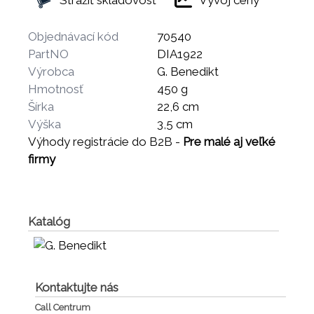
Objednávací kód
70540
PartNO
DIA1922
Výrobca
G. Benedikt
Hmotnosť
450 g
Šírka
22,6 cm
Výška
3,5 cm
Výhody registrácie do B2B -
Pre malé aj veľké
firmy
Katalóg
Kontaktujte nás
Call Centrum