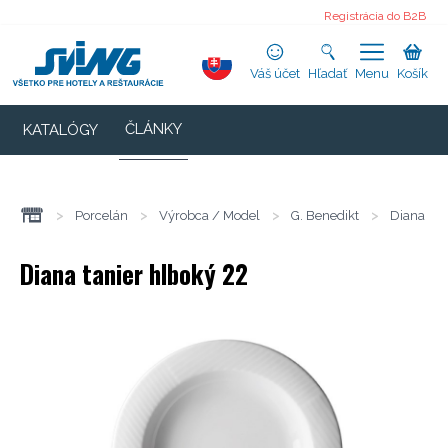
Registrácia do B2B
Váš účet
Hľadať
Menu
Košík
ČLÁNKY
KATALÓGY
>
Porcelán
>
Výrobca / Model
>
G. Benedikt
>
Diana
Diana tanier hlboký 22