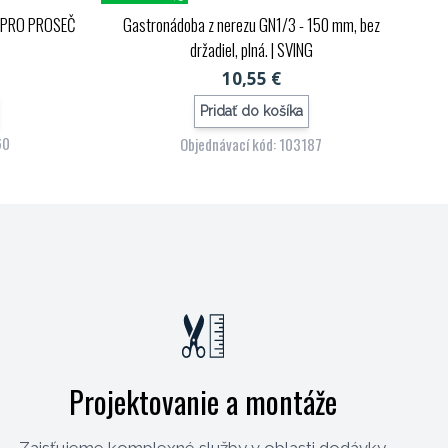
DIPRO PROSEČ
Gastronádoba z nerezu GN1/3 - 150 mm, bez
držadiel, plná.
| SVING
10,55 €
Pridať do košíka
60
Objednávací kód: 103187
Projektovanie a montáže
Zaisťujeme komplexné služby v oblasti dodávky