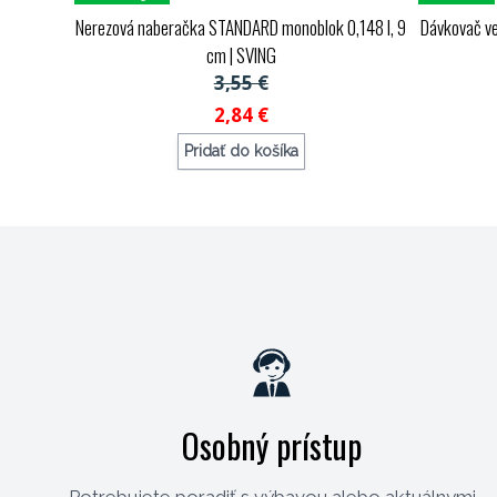
Nerezová naberačka STANDARD monoblok 0,148 l, 9
Dávkovač veľ
cm
| SVING
3,55 €
2,84 €
Pridať do košíka
Objednávací kód: 134709
Osobný prístup
Potrebujete poradiť s výbavou alebo aktuálnymi