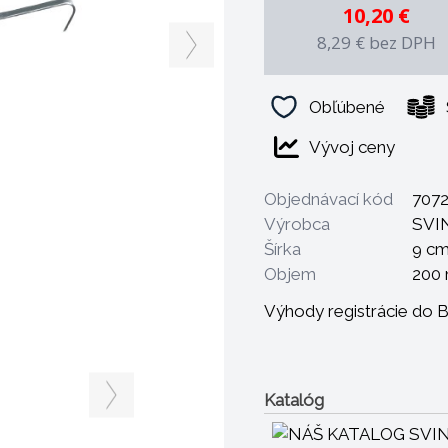
10,20 €
8,29 €
bez DPH
Obľúbené
Vývoj ceny
Objednávací kód
707
Výrobca
SVI
Šírka
9 c
Objem
200 
Výhody registrácie do 
Katalóg