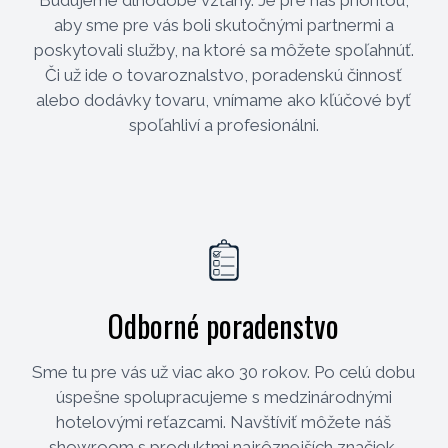
aby sme pre vás boli skutočnými partnermi a
poskytovali služby, na ktoré sa môžete spoľahnúť.
Či už ide o tovaroznalstvo, poradenskú činnosť
alebo dodávky tovaru, vnímame ako kľúčové byť
spoľahliví a profesionálni.
Odborné poradenstvo
Sme tu pre vás už viac ako 30 rokov. Po celú dobu
úspešne spolupracujeme s medzinárodnými
hotelovými reťazcami. Navštíviť môžete náš
showroom s produktmi najrôznejších značiek.