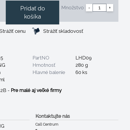
Množstvo
-
+
Pridať do
košíka
Strážiť cenu
Strážiť skladovosť
25
PartNO
LHD09
NG
Hmotnosť
280 g
m
Hlavné balenie
60 ks
ml
B2B -
Pre malé aj veľké firmy
Kontaktujte nás
Call Centrum