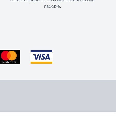
nádobie.
 nás
Sledujte nás