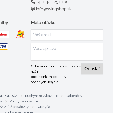
+421 422 251 100
info@svingshop.sk
atby
Máte otázku
Odoslaním formulára súhlasíte s
našimi
podmienkami ochrany
osobných údajov
R ODPORÚČA
>
Kuchynské vybavenie
>
Naberačky
ňa
>
Kuchynské náčinie
rží záťaž prevádzky.
>
Kuchyňa
>
Kuchynské náčinie