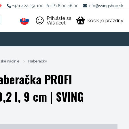
2B
+421 422 251 100
Po-Pá 8:00-16:00
info@svingshop.sk
Prihláste sa
košík je prázdny
Váš účet
ské náčinie
>
Naberačky
aberačka PROFI
,2 l, 9 cm
| SVING