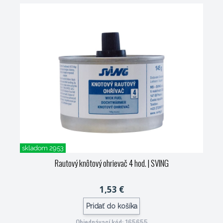
skladom 2953
Rautový knôtový ohrievač 4 hod.
| SVING
1,53 €
Pridať do košíka
Objednávací kód: 165655