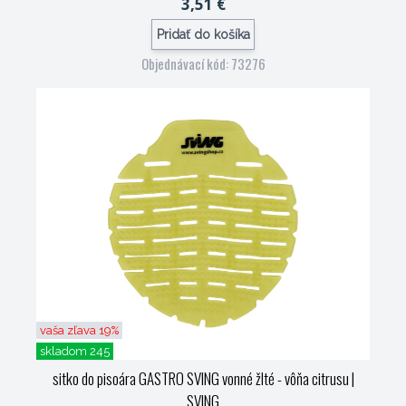
3,51 €
Pridať do košíka
Objednávací kód: 73276
vaša zľava 19%
skladom 245
sitko do pisoára GASTRO SVING vonné žlté - vôňa citrusu
|
SVING