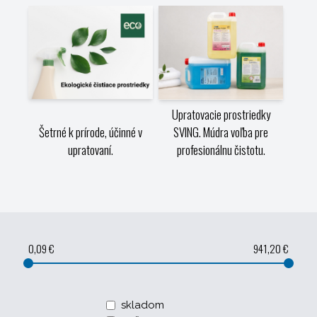
Upratovacie prostriedky
Šetrné k prírode, účinné v
SVING. Múdra voľba pre
upratovaní.
profesionálnu čistotu.
0,09 €
941,20 €
skladom