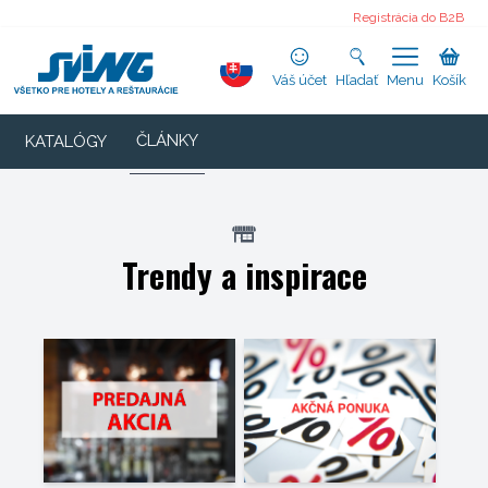
Registrácia do B2B
Váš účet
Hľadať
Menu
Košík
ČLÁNKY
KATALÓGY
Trendy a inspirace