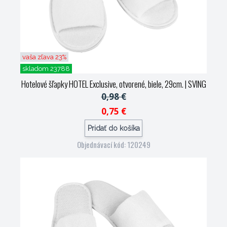
vaša zľava 23%
skladom 23788
Hotelové šľapky HOTEL Exclusive, otvorené, biele, 29cm.
| SVING
0,98 €
0,75 €
Pridať do košíka
Objednávací kód: 120249