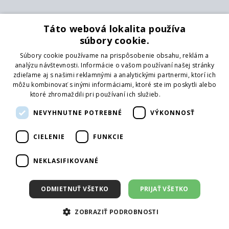
Táto webová lokalita používa
súbory cookie.
Súbory cookie používame na prispôsobenie obsahu, reklám a
analýzu návštevnosti. Informácie o vašom používaní našej stránky
Kontakt
zdieľame aj s našimi reklamnými a analytickými partnermi, ktorí ich
môžu kombinovať s inými informáciami, ktoré ste im poskytli alebo
MB - SVING s.r.o.
ktoré zhromaždili pri používaní ich služieb.
Prečítať viac
V mokřinách 283/8
Praha 4, 147 00
NEVYHNUTNE POTREBNÉ
VÝKONNOSŤ
Telefón:
+421 422 251 100
CIELENIE
FUNKCIE
Email:
info@svingshop.sk
IČO 47549891
NEKLASIFIKOVANÉ
DIČ CZ47549891
ODMIETNUŤ VŠETKO
PRIJAŤ VŠETKO
Služby
Katalóg
ZOBRAZIŤ PODROBNOSTI
Pobočky