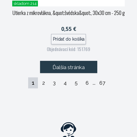
skladom 214
Utierka z mikrovlákna, &quot;švédska&quot;, 30x30 cm - 250 g
0,55 €
Pridať do košíka
Objednávací kód: 151769
Ďalšia stránka
1
2
3
4
5
6
...
67