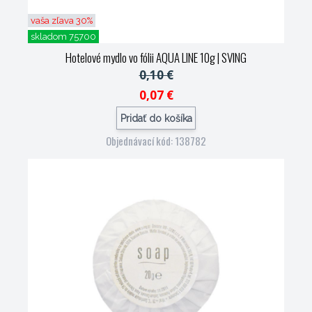
vaša zľava 30%
skladom 75700
Hotelové mydlo vo fólii AQUA LINE 10g
| SVING
0,10 €
0,07 €
Pridať do košíka
Objednávací kód: 138782