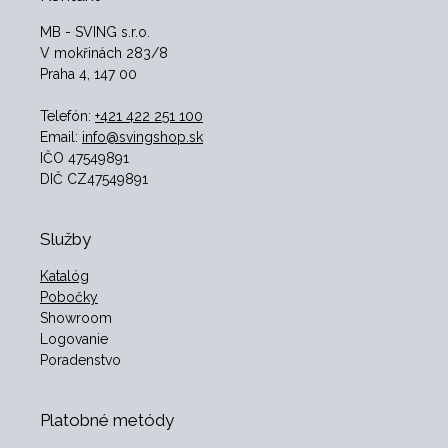
MB - SVING s.r.o.
V mokřinách 283/8
Praha 4, 147 00
Telefón:
+421 422 251 100
Email:
info@svingshop.sk
IČO 47549891
DIČ CZ47549891
Služby
Katalóg
Pobočky
Showroom
Logovanie
Poradenstvo
Platobné metódy