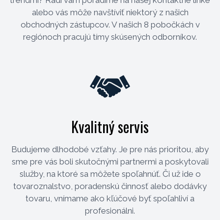
trendmi? Radi vám poradíme na našej kontaktné linke
alebo vás môže navštíviť niektorý z našich
obchodných zástupcov. V našich 8 pobočkách v
regiónoch pracujú tímy skúsených odborníkov.
Kvalitný servis
Budujeme dlhodobé vzťahy. Je pre nás prioritou, aby
sme pre vás boli skutočnými partnermi a poskytovali
služby, na ktoré sa môžete spoľahnúť. Či už ide o
tovaroznalstvo, poradenskú činnosť alebo dodávky
tovaru, vnímame ako kľúčové byť spoľahliví a
profesionálni.