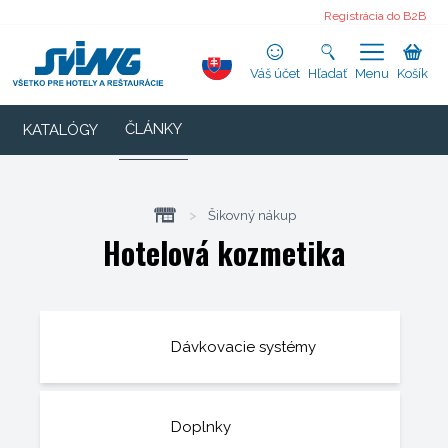
Registrácia do B2B
Váš účet
Hľadať
Menu
Košík
ČLÁNKY
KATALÓGY
>
Šikovný nákup
Hotelová kozmetika
Dávkovacie systémy
Doplnky