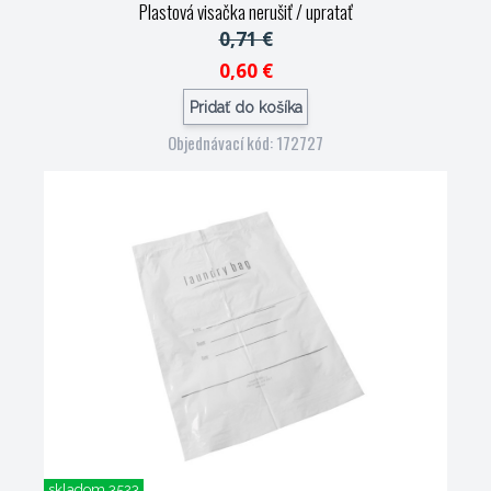
Plastová visačka nerušiť / upratať
0,71 €
0,60 €
Pridať do košíka
Objednávací kód: 172727
skladom 3523