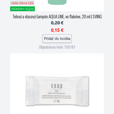
vaša zľava 25%
skladom 15325
Telový a vlasový šampón AQUA LINE, vo flakóne, 20 ml
| SVING
0,20 €
0,15 €
Pridať do košíka
Objednávací kód: 126787