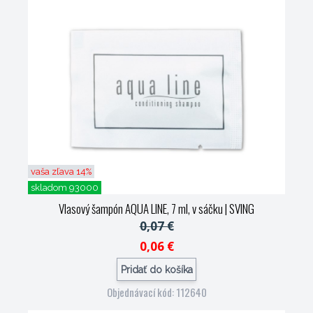
vaša zľava 14%
skladom 93000
Vlasový šampón AQUA LINE, 7 ml, v sáčku
| SVING
0,07 €
0,06 €
Pridať do košíka
Objednávací kód: 112640