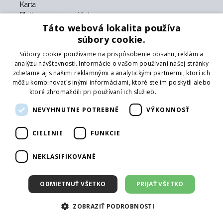
Karta
Platba vopred na účet
platenie v hotovosti
Táto webová lokalita používa
súbory cookie.
Súbory cookie používame na prispôsobenie obsahu, reklám a
Pobočky
analýzu návštevnosti. Informácie o vašom používaní našej stránky
zdieľame aj s našimi reklamnými a analytickými partnermi, ktorí ich
Centrálny sklad
môžu kombinovať s inými informáciami, ktoré ste im poskytli alebo
Púchov
ktoré zhromaždili pri používaní ich služieb.
Prečítať viac
NEVYHNUTNE POTREBNÉ
VÝKONNOSŤ
O nás
Kontakt
CIELENIE
FUNKCIE
O nás
Obchodné podmienky
NEKLASIFIKOVANÉ
GDPR
Naši partneri
ODMIETNUŤ VŠETKO
PRIJAŤ VŠETKO
Formulár na vrátenie tovaru
Vrátenie tovaru
ZOBRAZIŤ PODROBNOSTI
Doprava