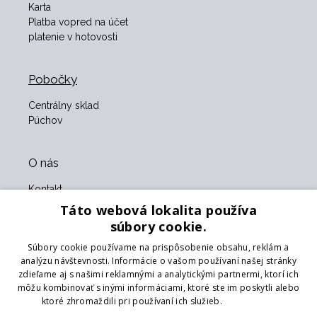
Karta
Platba vopred na účet
platenie v hotovosti
Pobočky
Centrálny sklad
Púchov
O nás
Kontakt
O nás
Táto webová lokalita používa
Obchodné podmienky
súbory cookie.
GDPR
Súbory cookie používame na prispôsobenie obsahu, reklám a
Naši partneri
analýzu návštevnosti. Informácie o vašom používaní našej stránky
zdieľame aj s našimi reklamnými a analytickými partnermi, ktorí ich
Formulár na vrátenie tovaru
môžu kombinovať s inými informáciami, ktoré ste im poskytli alebo
Vrátenie tovaru
ktoré zhromaždili pri používaní ich služieb.
Prečítať viac
Doprava