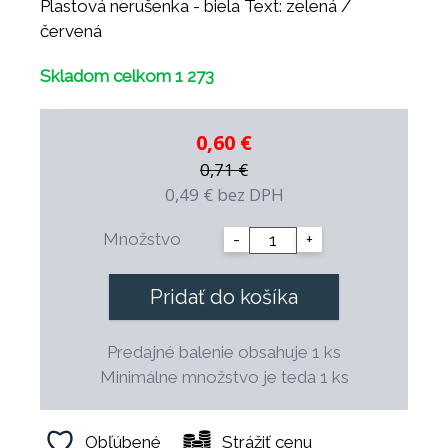
Plastová nerušenka - biela Text: zelená /
červená
Skladom celkom 1 273
0,60 €
0,71 €
0,49 €
bez DPH
Množstvo
-
+
Pridať do košíka
Predajné balenie obsahuje 1 ks
Minimálne množstvo je teda 1 ks
Obľúbené
Strážiť cenu