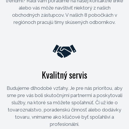
trendmi? Radi vám poradíme na našej kontaktné linke
alebo vás môže navštíviť niektorý z našich
obchodných zástupcov. V našich 8 pobočkách v
regiónoch pracujú tímy skúsených odborníkov.
Kvalitný servis
Budujeme dlhodobé vzťahy. Je pre nás prioritou, aby
sme pre vás boli skutočnými partnermi a poskytovali
služby, na ktoré sa môžete spoľahnúť. Či už ide o
tovaroznalstvo, poradenskú činnosť alebo dodávky
tovaru, vnímame ako kľúčové byť spoľahliví a
profesionálni.