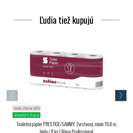
Ľudia tiež kupujú
vaša zľava 18%
skladom 6414
Toaletný papier PRESTIGE/SAMMY, 2vrstvový, návin 19,8 m,
biely / 8 ks
| Wepa Professional