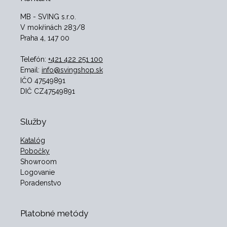
MB - SVING s.r.o.
V mokřinách 283/8
Praha 4, 147 00
Telefón:
+421 422 251 100
Email:
info@svingshop.sk
IČO 47549891
DIČ CZ47549891
Služby
Katalóg
Pobočky
Showroom
Logovanie
Poradenstvo
Platobné metódy