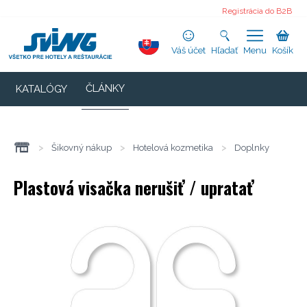
Registrácia do B2B
Váš účet
Hľadať
Menu
Košík
ČLÁNKY
KATALÓGY
>
Šikovný nákup
>
Hotelová kozmetika
>
Doplnky
Plastová visačka nerušiť / upratať