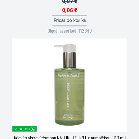
0,07 €
0,06 €
Pridať do košíka
Objednávací kód: 112640
skladom 39
Telový a vlasový šampón NATURE TOUCH, s pumpičkou, 310 ml
|