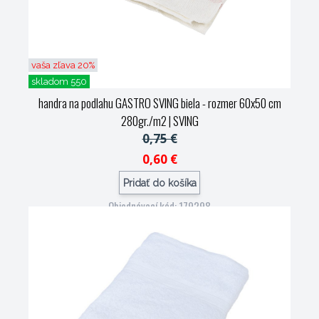
vaša zľava 20%
skladom 550
handra na podlahu GASTRO SVING biela - rozmer 60x50 cm
280gr./m2
| SVING
0,75 €
0,60 €
Pridať do košíka
Objednávací kód: 179298