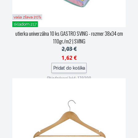
vaša zľava 20%
skladom 217
utierka univerzálna 10 ks GASTRO SVING - rozmer 38x34 cm
110gr./m2
| SVING
2,03 €
1,62 €
Pridať do košíka
Objednávací kód: 179300