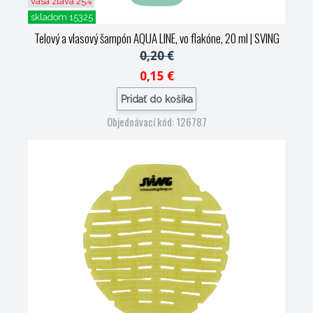
vaša zľava 25%
skladom 15325
Telový a vlasový šampón AQUA LINE, vo flakóne, 20 ml
| SVING
0,20 €
0,15 €
Pridať do košíka
Objednávací kód: 126787