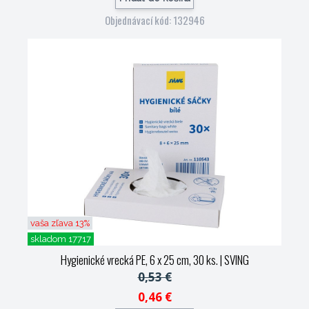
Objednávací kód: 132946
vaša zľava 13%
skladom 17717
Hygienické vrecká PE, 6 x 25 cm, 30 ks.
| SVING
0,53 €
0,46 €