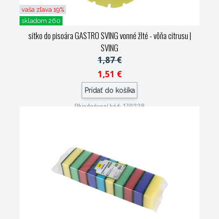
vaša zľava 19%
skladom 260
sitko do pisoára GASTRO SVING vonné žlté - vôňa citrusu
|
SVING
1,87 €
1,51 €
Pridať do košíka
Objednávací kód: 179238