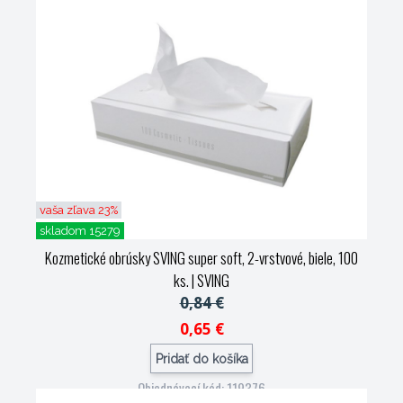
vaša zľava 23%
skladom 15279
Kozmetické obrúsky SVING super soft, 2-vrstvové, biele, 100
ks.
| SVING
0,84 €
0,65 €
Pridať do košíka
Objednávací kód: 119376