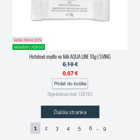
vaša zľava 30%
skladom 75800
Hotelové mydlo vo fólii AQUA LINE 10g
| SVING
0,10 €
0,07 €
Pridať do košíka
Objednávací kód: 138782
Ďalšia stránka
1
2
3
4
5
6
...
9