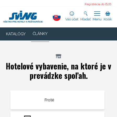
Registrácia do B2B
Váš účet
Hľadať
Menu
Košík
ČLÁNKY
KATALÓGY
Hotelové vybavenie, na ktoré je v
prevádzke spoľah.
Froté