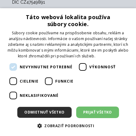
DIČ CZ47549891
Táto webová lokalita používa
Služby
súbory cookie.
Katalóg
Súbory cookie používame na prispôsobenie obsahu, reklám a
Pobočky
analýzu návštevnosti. Informácie o vašom používaní našej stránky
Showroom
zdieľame aj s našimi reklamnými a analytickými partnermi, ktorí ich
môžu kombinovať s inými informáciami, ktoré ste im poskytli alebo
Logovanie
ktoré zhromaždili pri používaní ich služieb.
Prečítať viac
Poradenstvo
NEVYHNUTNE POTREBNÉ
VÝKONNOSŤ
Platobné metódy
CIELENIE
FUNKCIE
Karta
Platba vopred na účet
NEKLASIFIKOVANÉ
platenie v hotovosti
ODMIETNUŤ VŠETKO
PRIJAŤ VŠETKO
Pobočky
ZOBRAZIŤ PODROBNOSTI
Centrálny sklad
Púchov