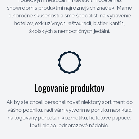
hotelovými reťazcami. Navštíviť môžete náš
showroom s produktmi najrôznejších značiek. Máme
dlhoročné skúsenosti a sme špecialisti na vybavenie
hotelov, exkluzívnych reštaurácií, bistier, kantín,
školských a nemocničných jedální.
Logovanie produktov
Ak by ste chceli personalizovať niektorý sortiment do
vášho podniku, radi vám vytvoríme ponuku napríklad
na logovaný porcelán, kozmetiku, hotelové papuče,
textil alebo jednorazové nádobie.