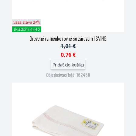
vaša zľava 25%
skladom 4440
Drevené ramienko rovné so zárezom
| SVING
1,01 €
0,76 €
Pridať do košíka
Objednávací kód: 162458