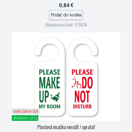
0,84 €
Pridať do košíka
Objednávací kód: 177834
vaša zľava 15%
skladom 1273
Plastová visačka nerušiť / upratať