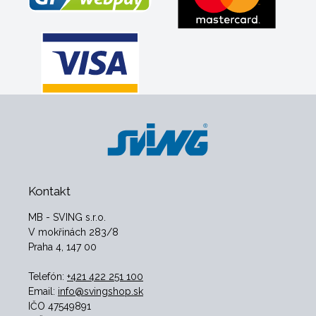
Kontakt
MB - SVING s.r.o.
V mokřinách 283/8
Praha 4, 147 00
Telefón:
+421 422 251 100
Email:
info@svingshop.sk
IČO 47549891