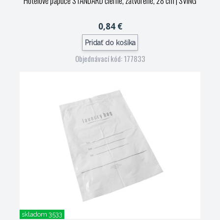
Hotelové papuče STANDARD čierne, zatvorené, 28 cm
| SVING
0,84 €
Pridať do košíka
Objednávací kód: 177833
skladom 3533