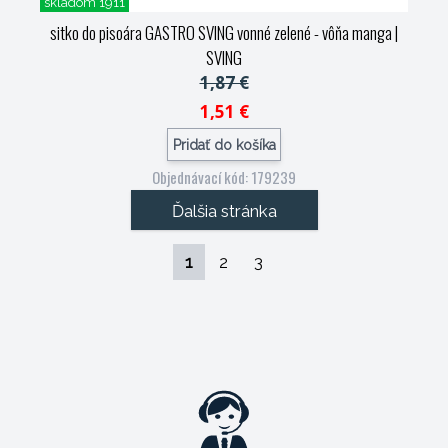
skladom 1911
sitko do pisoára GASTRO SVING vonné zelené - vôňa manga
|
SVING
1,87 €
1,51 €
Pridať do košíka
Objednávací kód: 179239
Ďalšia stránka
1
2
3