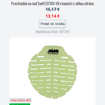
Prostriedok na riad Swift EXTRA 10l v kanistri s vôňou citróna
15,17 €
13,14 €
Pridať do košíka
Objednávací kód: 182344
vaša zľava 19%