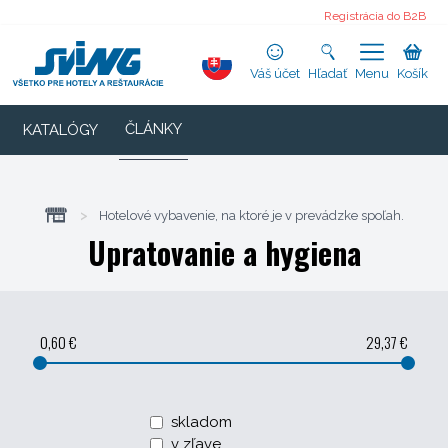
Registrácia do B2B
Váš účet
Hľadať
Menu
Košík
ČLÁNKY
KATALÓGY
>
Hotelové vybavenie, na ktoré je v prevádzke spoľah.
Upratovanie a hygiena
0,60 €
29,37 €
skladom
v zľave