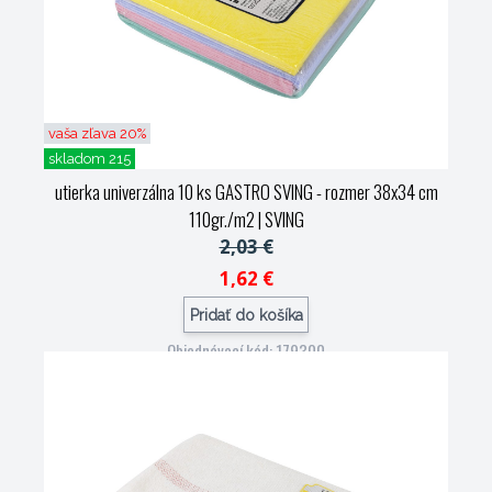
vaša zľava 20%
skladom 215
utierka univerzálna 10 ks GASTRO SVING - rozmer 38x34 cm
110gr./m2
| SVING
2,03 €
1,62 €
Pridať do košíka
Objednávací kód: 179300