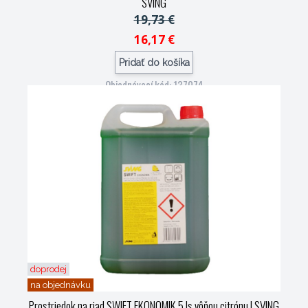
SVING
19,73 €
16,17 €
Pridať do košíka
Objednávací kód: 137074
doprodej
na objednávku
Prostriedok na riad SWIFT EKONOMIK 5 ls vôňou citrónu
| SVING