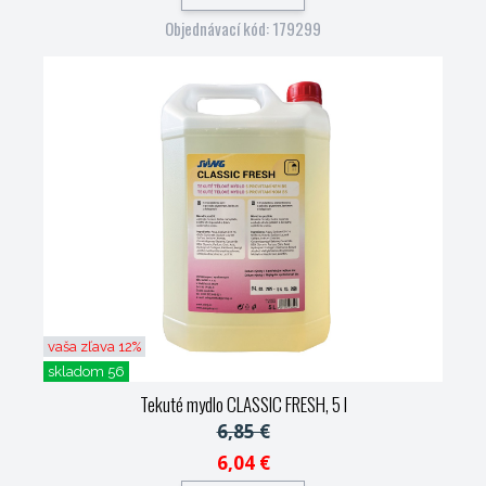
Objednávací kód: 179299
vaša zľava 12%
skladom 56
Tekuté mydlo CLASSIC FRESH, 5 l
6,85 €
6,04 €