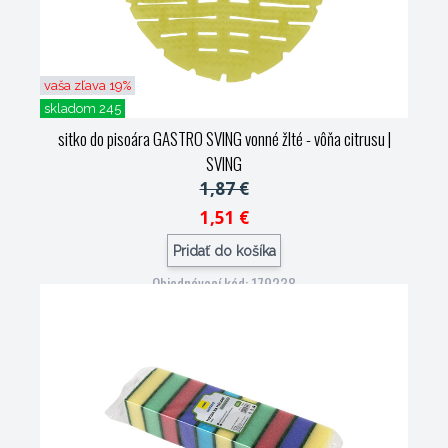
vaša zľava 19%
skladom 245
sitko do pisoára GASTRO SVING vonné žlté - vôňa citrusu
|
SVING
1,87 €
1,51 €
Pridať do košíka
Objednávací kód: 179238