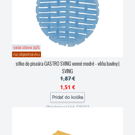
vaša zľava 19%
na objednávku
sitko do pisoára GASTRO SVING vonné modré - vôňa bavlny
|
SVING
1,87 €
1,51 €
Pridať do košíka
Objednávací kód: 179237