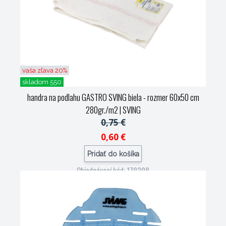
vaša zľava 20%
skladom 550
handra na podlahu GASTRO SVING biela - rozmer 60x50 cm
280gr./m2
| SVING
0,75 €
0,60 €
Pridať do košíka
Objednávací kód: 179298