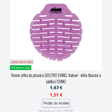
vaša zľava 19%
skladom 955
Vonné sitko do pisoára GASTRO SVING, fialové - vôňa škorice a
jablka
| SVING
1,87 €
1,51 €
Pridať do košíka
Objednávací kód: 179241