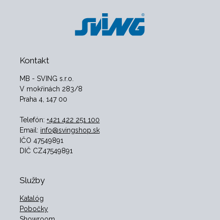
Kontakt
MB - SVING s.r.o.
V mokřinách 283/8
Praha 4, 147 00
Telefón:
+421 422 251 100
Email:
info@svingshop.sk
IČO 47549891
DIČ CZ47549891
Služby
Katalóg
Pobočky
Showroom